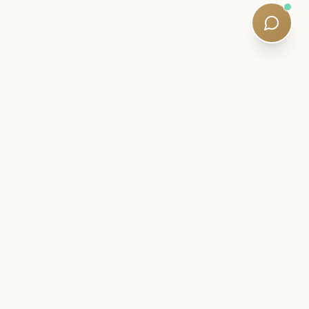
CARTA INTERNA
Manténgase cerca de su viaje
SQE.
Inteligencia de exámenes, estrategias de estudio y
actualizaciones silenciosas del plan de estudios, escritas
por tutores calificados. Lecturas de cinco minutos. Sin
spam.
Newsletter:
Subscribe