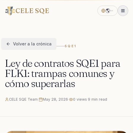
CELE SQE
🌎
Volver a la crónica
SQE1
Ley de contratos SQE1 para
FLK1: trampas comunes y
cómo superarlas
CELE SQE Team
·
May 28, 2026
·
0
views
·
9
min read