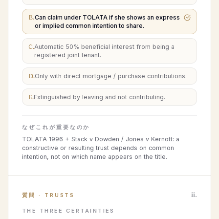
B
.
Can claim under TOLATA if she shows an express
or implied common intention to share.
C
.
Automatic 50% beneficial interest from being a
registered joint tenant.
D
.
Only with direct mortgage / purchase contributions.
E
.
Extinguished by leaving and not contributing.
なぜこれが重要なのか
TOLATA 1996 + Stack v Dowden / Jones v Kernott: a
constructive or resulting trust depends on common
intention, not on which name appears on the title.
ii.
質問
·
TRUSTS
THE THREE CERTAINTIES