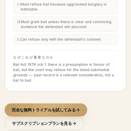
C
.
Must refuse bail because aggravated burglary is
indictable.
D
.
Must grant bail unless there is clear and convincing
evidence the defendant will abscond.
E
.
Can refuse only with the defendant's consent.
なぜこれが重要なのか
Bail Act 1976 sch 1: there is a presumption in favour of
bail, but the court may refuse for the listed substantial
grounds — past record is a relevant consideration, not a
bar to bail.
完全な無料トライアルを試してみる
サブスクリプションプランを見る