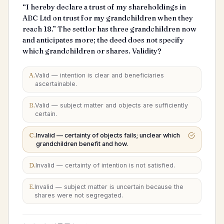
“I hereby declare a trust of my shareholdings in
ABC Ltd on trust for my grandchildren when they
reach 18.” The settlor has three grandchildren now
and anticipates more; the deed does not specify
which grandchildren or shares. Validity?
A
.
Valid — intention is clear and beneficiaries
ascertainable.
B
.
Valid — subject matter and objects are sufficiently
certain.
C
.
Invalid — certainty of objects fails; unclear which
grandchildren benefit and how.
D
.
Invalid — certainty of intention is not satisfied.
E
.
Invalid — subject matter is uncertain because the
shares were not segregated.