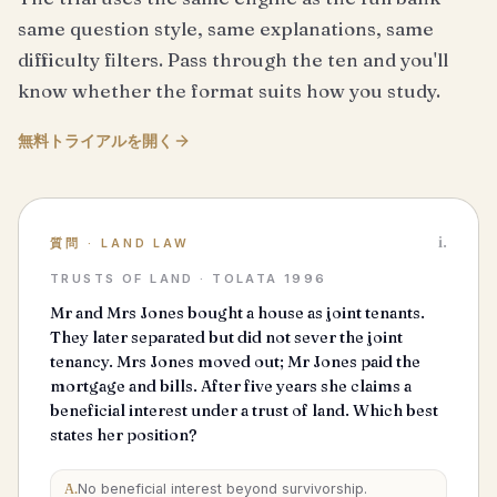
same question style, same explanations, same
difficulty filters. Pass through the ten and you'll
know whether the format suits how you study.
無料トライアルを開く
i.
質問
·
LAND LAW
TRUSTS OF LAND · TOLATA 1996
Mr and Mrs Jones bought a house as joint tenants.
They later separated but did not sever the joint
tenancy. Mrs Jones moved out; Mr Jones paid the
mortgage and bills. After five years she claims a
beneficial interest under a trust of land. Which best
states her position?
A
.
No beneficial interest beyond survivorship.