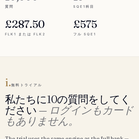
質問
SQE1科目
£287.50
£575
FLK1 または FLK2
フル SQE1
i.
無料トライアル
私たちに10の質問をしてく
ださい —
ログインもカード
もありません。
The trial uses the same engine as the full bank —