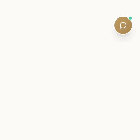
내부자 편지
SQE 여정에 가까이 다가가세요.
시험 지능, 학습 전략 및 조용한 커리큘럼 업데이트 - 자격을 갖
춘 교사가 작성합니다. 5분 동안 읽습니다. 스팸이 없습니다.
Newsletter:
Subscribe