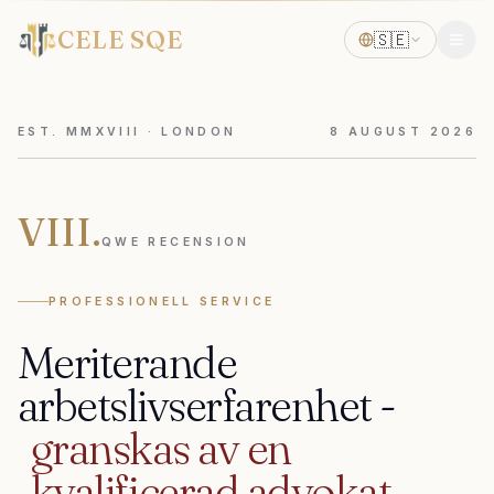
CELE SQE
🇸🇪
EST. MMXVIII · LONDON
8
AUGUST
2026
VIII.
QWE RECENSION
PROFESSIONELL SERVICE
Meriterande
arbetslivserfarenhet
-
granskas
av
en
kvalificerad
advokat.