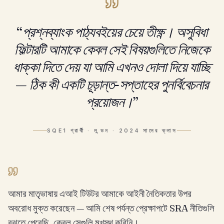
“
প্রশ্নব্যাংক পাঠ্যবইয়ের চেয়ে তীক্ষ্ণ। অসুবিধা
ফিল্টারটি আমাকে কেবল সেই বিষয়গুলিতে নিজেকে
ধাক্কা দিতে দেয় যা আমি এখনও দোলা দিয়ে যাচ্ছি
— ঠিক কী একটি চূড়ান্ত-সপ্তাহের পুনর্বিবেচনার
প্রয়োজন।
”
SQE1 প্রার্থী
·
লন্ডন · 2024 সালের ক্লাস
আমার মাতৃভাষায় এআই টিউটর আমাকে আইনী নৈতিকতার উপর
অবরোধ মুক্ত করেছেন — আমি শেষ পর্যন্ত প্রেক্ষাপটে SRA নীতিগুলি
বুঝতে পেরেছি, কেবল সেগুলি মুখস্থ করিনি।