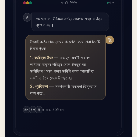
এআই টিউটর
লাইভ
A
অবহেলা ও বিধিবদ্ধ কর্তব্য লঙ্ঘনের মধ্যে পার্থক্য
ব্যাখ্যা কর।
উভয়ই কঠিন দায়বদ্ধতার প্রজাতি, তবে তারা তিনটি
বিষয়ে পৃথক:
1. কর্তব্যের উৎস
—
অবহেলা একটি সাধারণ
আইনের যত্নের দায়িত্ব থেকে উদ্ভূত হয়;
সংবিধিবদ্ধ শুল্ক লঙ্ঘন সংবিধি দ্বারা আরোপিত
একটি দায়িত্ব থেকে উদ্ভূত হয়।
2. প্রতিরক্ষা
—
অবদানকারী অবহেলা ভিন্নভাবে
কাজ করে...
+ আরও 50টি ভাষা
EN
ZH
日