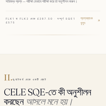
সারিবদ্ধ প্রশ্ন — পরীক্ষা যেভাবে পরীক্ষা করে তা অনুশীলন করুন।
প্রশ্নব্যাংক
FLK1 বা FLK2 থেকে £287.50 · সম্পূর্ণ SQE1
£575
খুলুন
II.
প্ল্যাটফর্ম থেকে একটি প্লেট
CELE SQE-তে কী অনুশীলন
করছেন
আসলে মনে হয়।