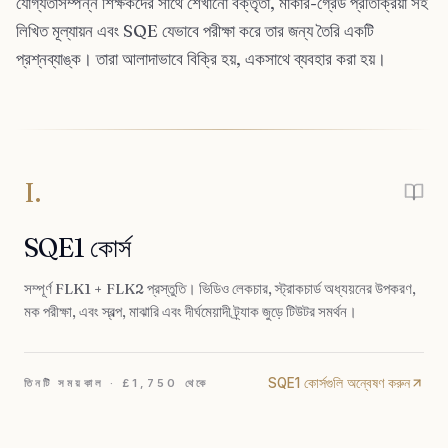
যোগ্যতাসম্পন্ন শিক্ষকদের সাথে শেখানো বক্তৃতা, মার্কার-গ্রেড প্রতিক্রিয়া সহ
লিখিত মূল্যায়ন এবং SQE যেভাবে পরীক্ষা করে তার জন্য তৈরি একটি
প্রশ্নব্যাঙ্ক। তারা আলাদাভাবে বিক্রি হয়, একসাথে ব্যবহার করা হয়।
I.
SQE1 কোর্স
সম্পূর্ণ FLK1 + FLK2 প্রস্তুতি। ভিডিও লেকচার, স্ট্রাকচার্ড অধ্যয়নের উপকরণ,
মক পরীক্ষা, এবং স্বল্প, মাঝারি এবং দীর্ঘমেয়াদী ট্র্যাক জুড়ে টিউটর সমর্থন।
SQE1 কোর্সগুলি অন্বেষণ করুন
তিনটি সময়কাল · £1,750 থেকে