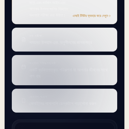
জন্য এবং বর্তমান আইন এবং
আপনার উপকরণগুলির বিরুদ্ধে
অবশ্যই পরীক্ষা করা উচিত।
এআই টিউটর ব্যবহার করে দেখুন
মক পরীক্ষা
সময়মত উপহাস এবং অনুশীলনের কাগজপত্র
অধ্যয়ন পরিকল্পনাকারী
একটি ব্যক্তিগতকৃত পরিকল্পনা যা আপনার জীবনের সাথে
খাপ খায়
মোবাইল অ্যাপ
মোবাইলের পাশাপাশি ডেস্কটপে পড়াশোনা করুন