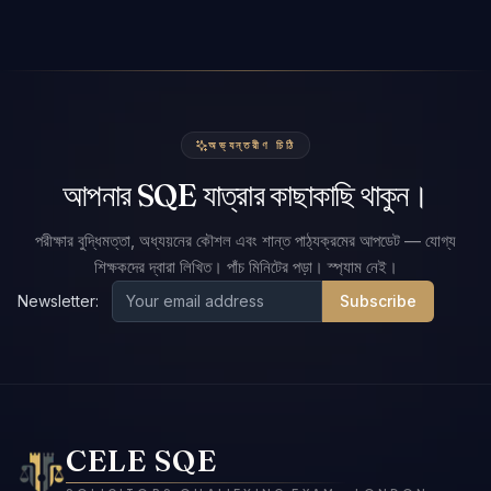
অভ্যন্তরীণ চিঠি
আপনার SQE যাত্রার কাছাকাছি থাকুন।
পরীক্ষার বুদ্ধিমত্তা, অধ্যয়নের কৌশল এবং শান্ত পাঠ্যক্রমের আপডেট — যোগ্য
শিক্ষকদের দ্বারা লিখিত। পাঁচ মিনিটের পড়া। স্প্যাম নেই।
Newsletter:
Subscribe
CELE SQE