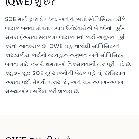
(QWE) શું છે?
SQE માર્ગ દ્વારા ઇંગ્લેન્ડ અને વેલ્સમાં સોલિસિટર તરીકે
લાયક બનવા માંગતા તમામ ઉમેદવારોએ બે વર્ષનો પૂર્ણ-
સમય (અથવા સમકક્ષ) લાયકાતનો કાર્ય અનુભવ પૂર્ણ
કરવો આવશ્યક છે. QWE મહત્વાકાંક્ષી સોલિસિટરને
કાયદાકીય કાર્યનો વ્યવહારુ અનુભવ અને સોલિસિટર
બનવા માટે જરૂરી ક્ષમતાઓ વિકસાવવાની તક પૂરી પાડે છે.
ક્યુડબ્લ્યુઇ SQE મૂલ્યાંકનોની બેઠક પહેલાં, દરમિયાન
અથવા પછી મેળવી શકાય છે, અને ચાર અલગ-અલગ
સંસ્થાઓમાં સંચિત કરી શકાય છે.