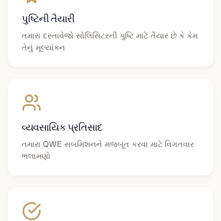
પુષ્ટિની તૈયારી
તમારા દસ્તાવેજો સોલિસિટરની પુષ્ટિ માટે તૈયાર છે કે કેમ
તેનું મૂલ્યાંકન
વ્યવસાયિક પ્રતિસાદ
તમારા QWE સબમિશનને મજબૂત કરવા માટે વિગતવાર
ભલામણો