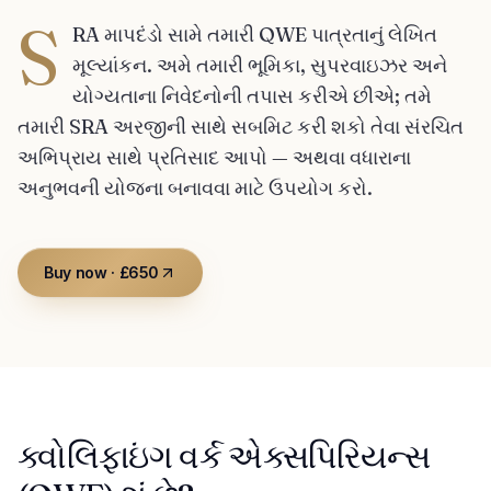
S
RA માપદંડો સામે તમારી QWE પાત્રતાનું લેખિત
મૂલ્યાંકન. અમે તમારી ભૂમિકા, સુપરવાઇઝર અને
યોગ્યતાના નિવેદનોની તપાસ કરીએ છીએ; તમે
તમારી SRA અરજીની સાથે સબમિટ કરી શકો તેવા સંરચિત
અભિપ્રાય સાથે પ્રતિસાદ આપો — અથવા વધારાના
અનુભવની યોજના બનાવવા માટે ઉપયોગ કરો.
Buy now · £650
ક્વોલિફાઇંગ વર્ક એક્સપિરિયન્સ