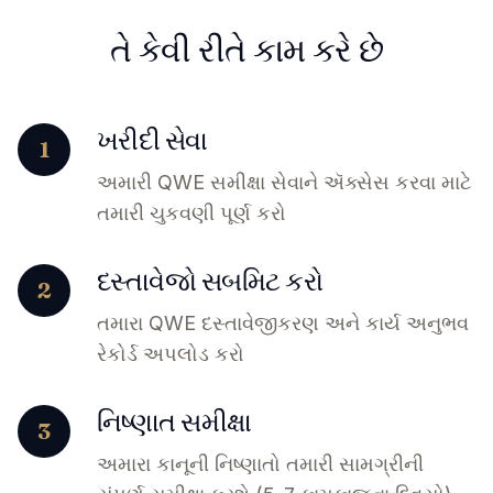
તે કેવી રીતે કામ કરે છે
ખરીદી સેવા
1
અમારી QWE સમીક્ષા સેવાને ઍક્સેસ કરવા માટે
તમારી ચુકવણી પૂર્ણ કરો
દસ્તાવેજો સબમિટ કરો
2
તમારા QWE દસ્તાવેજીકરણ અને કાર્ય અનુભવ
રેકોર્ડ અપલોડ કરો
નિષ્ણાત સમીક્ષા
3
અમારા કાનૂની નિષ્ણાતો તમારી સામગ્રીની