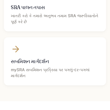
SRA પાલન તપાસ
ખાતરી કરો કે તમારો અનુભવ તમામ SRA જરૂરિયાતોને
પૂર્ણ કરે છે
સબમિશન માર્ગદર્શન
mySRA સબમિશન પ્રક્રિયા પર પગલું-દર-પગલાં
માર્ગદર્શન