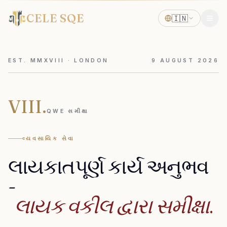
CELE SQE
🇮🇳
EST. MMXVIII · LONDON
9
AUGUST
2026
VIII.
QWE સમીક્ષા
વ્યવસાયિક સેવા
લાયકાતપૂર્ણ
કાર્ય
અનુભવ
-
લાયક
વકીલ
દ્વારા
સમીક્ષા.