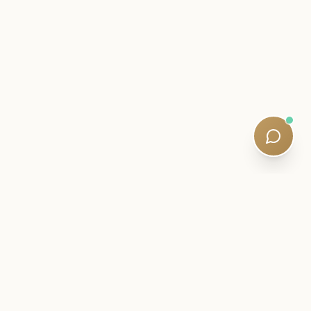
આંતરિક પત્ર
તમારી SQE પ્રવાસની નજીક રહો.
પરીક્ષા બુદ્ધિ, અભ્યાસ વ્યૂહરચના અને શાંત અભ્યાસક્રમ અપડેટ્સ
— લાયક શિક્ષકો દ્વારા લખાયેલ. પાંચ મિનિટ વાંચે છે. કોઈ સ્પામ નથી.