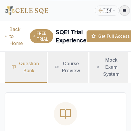
CELE SQE
🇮🇳
Back
SQE1 Trial
FREE
to
Get Full Access
TRIAL
Experience
Home
Mock
Question
Course
Exam
Bank
Preview
System