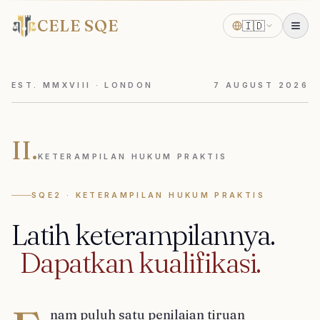
CELE SQE
🇮🇩
EST. MMXVIII · LONDON
7
AUGUST
2026
II.
KETERAMPILAN HUKUM PRAKTIS
SQE2 · KETERAMPILAN HUKUM PRAKTIS
Latih
keterampilannya.
Dapatkan
kualifikasi.
nam puluh satu penilaian tiruan