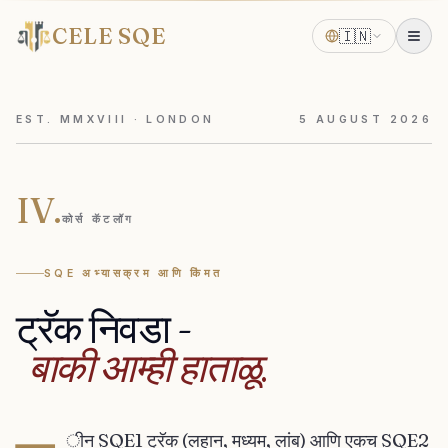
CELE SQE
🇮🇳
EST. MMXVIII · LONDON
5
AUGUST
2026
IV.
कोर्स कॅटलॉग
SQE अभ्यासक्रम आणि किंमत
ट्रॅक
निवडा
-
बाकी
आम्ही
हाताळू.
ीन SQE1 ट्रॅक (लहान, मध्यम, लांब) आणि एकच SQE2