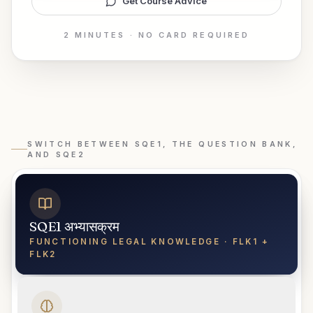
Get Course Advice
2 MINUTES · NO CARD REQUIRED
SWITCH BETWEEN SQE1, THE QUESTION BANK,
AND SQE2
SQE1 अभ्यासक्रम
FUNCTIONING LEGAL KNOWLEDGE · FLK1 +
FLK2