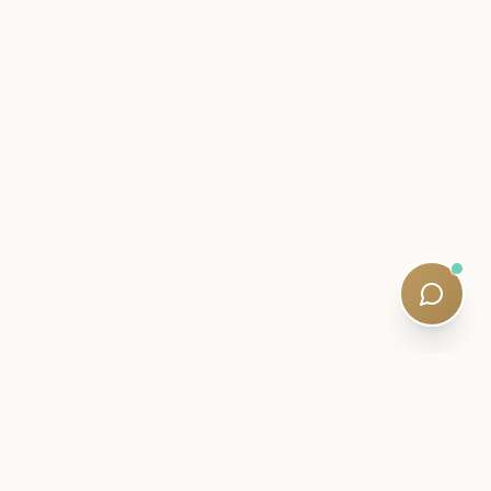
आतील पत्र
तुमच्या SQE प्रवासाच्या जवळ रहा.