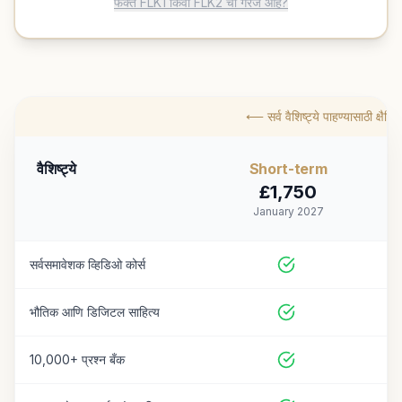
फक्त FLK1 किंवा FLK2 ची गरज आहे?
⟵ सर्व वैशिष्ट्ये पाहण्यासाठी क्षै
वैशिष्ट्ये
Short
-term
£
1,750
January 2027
सर्वसमावेशक व्हिडिओ कोर्स
भौतिक आणि डिजिटल साहित्य
10,000+ प्रश्न बँक