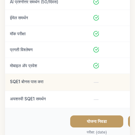
AI प्रश्नोत्तर समर्थन (50/दिवस)
ईमेल समर्थन
मॉक परीक्षा
प्रगती विश्लेषण
मोबाइल ॲप प्रवेश
SQE1 बोनस पास करा
—
अयशस्वी SQE1 समर्थन
—
योजना निवडा
परीक्षा: {date}