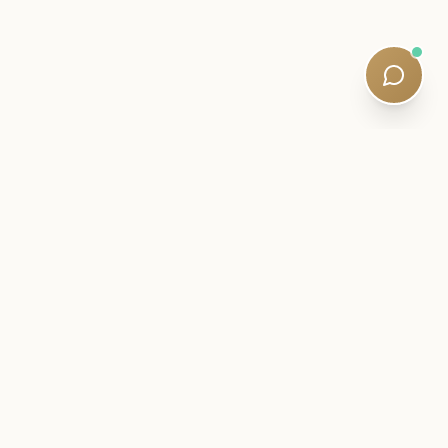
CARTA INTERNA
Fique perto de sua jornada SQE.
Informações sobre exames, estratégias de estudo e
atualizações curriculares silenciosas - escritas por tutores
qualificados. Leituras de cinco minutos. Sem spam.
Newsletter:
Subscribe