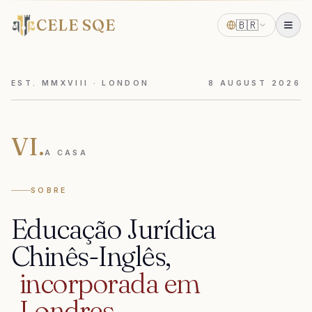
CELE SQE
🇧🇷
EST. MMXVIII · LONDON
8
AUGUST
2026
VI.
A CASA
SOBRE
Educação
Jurídica
Chinês-Inglês,
incorporada
em
Londres.