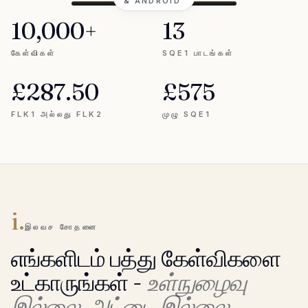
& ANDROID
10,000+
13
கேள்விகள்
SQE1 பாடங்கள்
£287.50
£575
FLK1 அல்லது FLK2
முழு SQE1
i.
இலவச சோதனை
எங்களிடம் பத்து கேள்விகளை
உட்காருங்கள் -
உள்நுழைவு
இல்லை, அட்டை இல்லை.