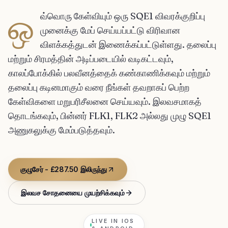
ஒ
வ்வொரு கேள்வியும் ஒரு SQE1 விவரக்குறிப்பு
முனைக்கு மேப் செய்யப்பட்டு விரிவான
விளக்கத்துடன் இணைக்கப்பட்டுள்ளது. தலைப்பு
மற்றும் சிரமத்தின் அடிப்படையில் வடிகட்டவும்,
காலப்போக்கில் பலவீனத்தைக் கண்காணிக்கவும் மற்றும்
தலைப்பு கடினமாகும் வரை நீங்கள் தவறாகப் பெற்ற
கேள்விகளை மறுபரிசீலனை செய்யவும். இலவசமாகத்
தொடங்கவும், பின்னர் FLK1, FLK2 அல்லது முழு SQE1
அணுகலுக்கு மேம்படுத்தவும்.
குழுசேர் - £287.50 இலிருந்து
இலவச சோதனையை முயற்சிக்கவும்
LIVE IN IOS