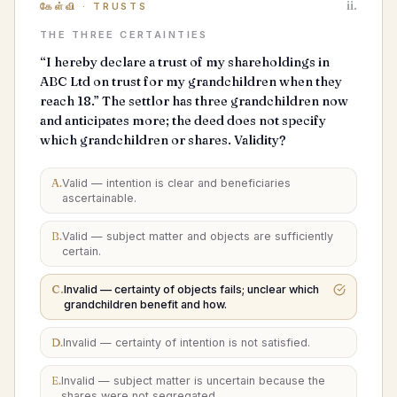
ii.
கேள்வி
·
TRUSTS
THE THREE CERTAINTIES
“I hereby declare a trust of my shareholdings in
ABC Ltd on trust for my grandchildren when they
reach 18.” The settlor has three grandchildren now
and anticipates more; the deed does not specify
which grandchildren or shares. Validity?
A
.
Valid — intention is clear and beneficiaries
ascertainable.
B
.
Valid — subject matter and objects are sufficiently
certain.
C
.
Invalid — certainty of objects fails; unclear which
grandchildren benefit and how.
D
.
Invalid — certainty of intention is not satisfied.
E
.
Invalid — subject matter is uncertain because the
shares were not segregated.