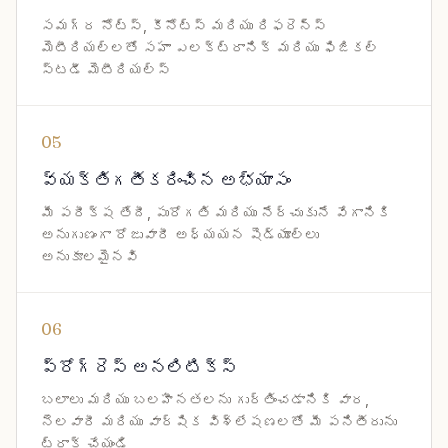
సమగ్ర నోట్స్, కీనోట్స్ మరియు రిఫరెన్స్
మెటీరియల్‌లతో సహా ఎలక్ట్రానిక్ మరియు ఫిజికల్
స్టడీ మెటీరియల్స్
05
వ్యక్తిగతీకరించిన అభ్యాసం
మీ పరీక్ష తేదీ, పురోగతి మరియు నేర్చుకునే వేగానికి
అనుగుణంగా రోజువారీ అధ్యయన షెడ్యూల్‌లు
అనుకూలమైనవి
06
ప్రోగ్రెస్ అనలిటిక్స్
బలాలు మరియు బలహీనతలను గుర్తించడానికి వార,
నెలవారీ మరియు వార్షిక విశ్లేషణలతో మీ పనితీరును
ట్రాక్ చేయండి