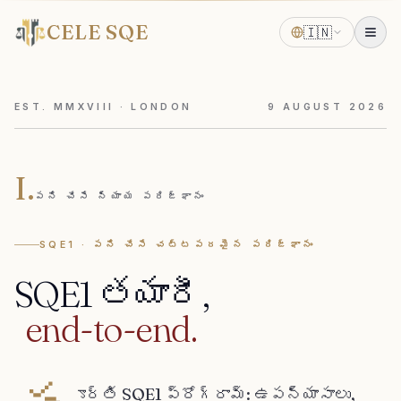
CELE SQE
🇮🇳
EST. MMXVIII · LONDON
9
AUGUST
2026
I.
పని చేసే న్యాయ పరిజ్ఞానం
SQE1 · పని చేసే చట్టపరమైన పరిజ్ఞానం
SQE1
తయారీ,
end-to-end.
ూర్తి SQE1 ప్రోగ్రామ్: ఉపన్యాసాలు,