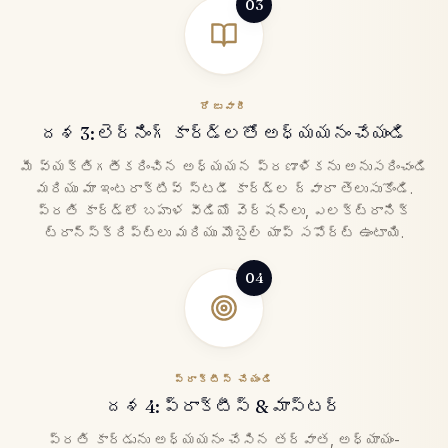
03
రోజువారీ
దశ 3: లెర్నింగ్ కార్డ్‌లతో అధ్యయనం చేయండి
మీ వ్యక్తిగతీకరించిన అధ్యయన ప్రణాళికను అనుసరించండి
మరియు మా ఇంటరాక్టివ్ స్టడీ కార్డ్‌ల ద్వారా తెలుసుకోండి.
ప్రతి కార్డ్‌లో బహుళ వీడియో వెర్షన్‌లు, ఎలక్ట్రానిక్
ట్రాన్‌స్క్రిప్ట్‌లు మరియు మొబైల్ యాప్ సపోర్ట్ ఉంటాయి.
04
ప్రాక్టీస్ చేయండి
దశ 4: ప్రాక్టీస్ & మాస్టర్
ప్రతి కార్డును అధ్యయనం చేసిన తర్వాత, అధ్యాయం-