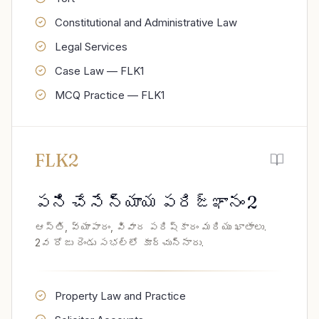
Constitutional and Administrative Law
Legal Services
Case Law — FLK1
MCQ Practice — FLK1
FLK2
పని చేసే న్యాయ పరిజ్ఞానం 2
ఆస్తి, వ్యాపారం, వివాద పరిష్కారం మరియు ఖాతాలు.
2వ రోజు రెండు సభల్లో కూర్చున్నారు.
Property Law and Practice