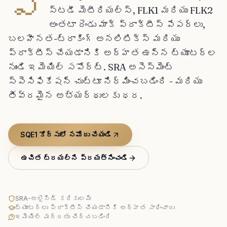
ప
స్టడీ మెటీరియల్స్, FLK1 మరియు FLK2
అంతటా రెండు మాక్ ప్రాక్టీస్ పేపర్‌లు,
బలహీనత-ట్రాకింగ్ అనలిటిక్స్ మరియు
ప్రాక్టీస్ చేయడానికి అర్హత ఉన్న ట్యూటర్‌ల
నుండి ఇమెయిల్ సపోర్ట్. SRA అసెస్‌మెంట్
స్పెసిఫికేషన్ చుట్టూ నిర్మించబడింది - మరియు
తీవ్రమైన అభ్యర్థులకు ధర.
SQE1 కోర్సులో నమోదు చేయండి
ఉచిత ట్రయల్‌ని ప్రయత్నించండి
SRA-అలైన్డ్ కరికులమ్
·
ట్యూటర్లు ప్రాక్టీస్ చేయడానికి అర్హత సాధించారు
·
ఇమెయిల్ మద్దతు చేర్చబడింది