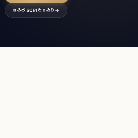
ఉచిత SQE1 ట్రయల్