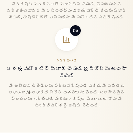
నిర్దిష్ట ప్రశ్నలతో ప్రాక్టీస్ చేయండి. నైపుణ్యాన్ని
నిర్ధారించడానికి మీ ఖచ్చితత్వం మరియు పూర్తి రేటును ట్రాక్
చేయండి. డాష్‌బోర్డ్‌లో ఎప్పుడైనా మీ పురోగతిని సమీక్షించండి.
05
సమీక్షించండి
దశ 5: పురోగతిని ట్రాక్ చేయండి & స్కోర్‌ను అంచనా
వేయండి
మీ అభ్యాస ట్రెండ్‌లను పర్యవేక్షించండి మరియు మీ పనితీరు
ఆధారంగా AI-ఆధారిత స్కోర్ అంచనాలను పొందండి. బలహీనమైన
ప్రాంతాలను గుర్తించండి మరియు గరిష్ట మెరుగుదల కోసం మీ
పునర్విమర్శపై దృష్టి పెట్టండి.