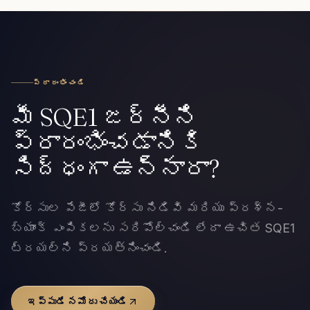
ప్రారంభించండి
మీ SQE1 జర్నీని
ప్రారంభించడానికి
సిద్ధంగా ఉన్నారా?
కోర్సుల పేజీలో కోర్సు నిడివి మరియు ప్రశ్న-
బ్యాంక్ ఎంపికలను సరిపోల్చండి లేదా ఉచిత SQE1
ట్రయల్‌ని ప్రయత్నించండి.
ఇప్పుడే నమోదు చేయండి