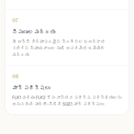
07
నిపుణుల మద్దతు
మీ అన్ని విద్యాపరమైన ప్రశ్నలకు అర్హత
కలిగిన న్యాయవాదుల నుండి అపరిమిత ఇమెయిల్
మద్దతు
08
మాక్ పరీక్షలు
FLK1 మరియు FLK2 కోసం వాస్తవ పరీక్ష పరిస్థితులను
అనుకరించే పూర్తి-నిడివి SQE1 మాక్ పరీక్షలు