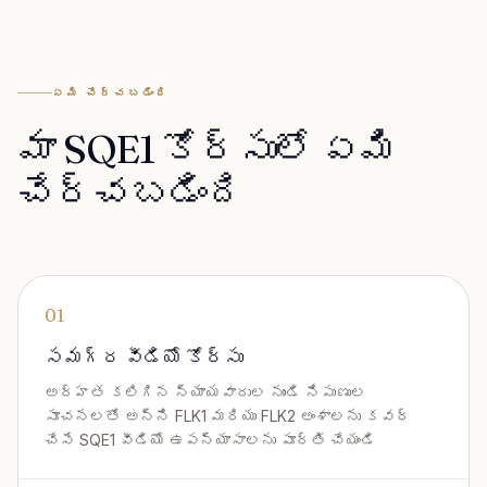
ఏమి చేర్చబడింది
మా SQE1 కోర్సులో ఏమి
చేర్చబడింది
01
సమగ్ర వీడియో కోర్సు
అర్హత కలిగిన న్యాయవాదుల నుండి నిపుణుల
సూచనలతో అన్ని FLK1 మరియు FLK2 అంశాలను కవర్
చేసే SQE1 వీడియో ఉపన్యాసాలను పూర్తి చేయండి