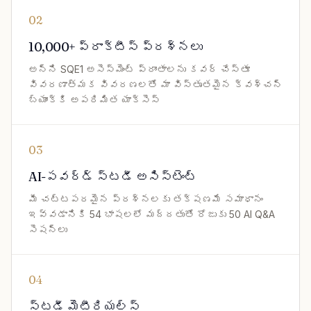
02
10,000+ ప్రాక్టీస్ ప్రశ్నలు
అన్ని SQE1 అసెస్‌మెంట్ ప్రాంతాలను కవర్ చేస్తూ
వివరణాత్మక వివరణలతో మా విస్తృతమైన క్వశ్చన్
బ్యాంక్‌కి అపరిమిత యాక్సెస్
03
AI-పవర్డ్ స్టడీ అసిస్టెంట్
మీ చట్టపరమైన ప్రశ్నలకు తక్షణమే సమాధానం
ఇవ్వడానికి 54 భాషలలో మద్దతుతో రోజుకు 50 AI Q&A
సెషన్‌లు
04
స్టడీ మెటీరియల్స్