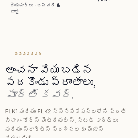
రెండుసార్లు · జనవరి &
జూలై
స్పెసిఫికేషన్
అంచనా వేయబడిన
పదకొండు ప్రాంతాలు,
పూర్తి కవర్.
FLK1 మరియు FLK2 స్పెసిఫికేషన్‌లలోని ప్రతి
విభాగం కోర్స్ మెటీరియల్స్, స్టడీ కార్డ్‌లు
మరియు ప్రాక్టీస్ ప్రశ్నలకు మ్యాప్