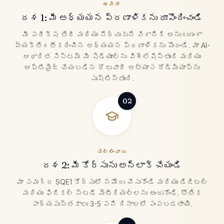
ఉచిత
దశ 1: మీ అధ్యయన ప్రణాళికను రూపొందించండి
మీ పరీక్ష తేదీ మరియు నేర్చుకునే వేగానికి అనుగుణంగా
వ్యక్తిగతీకరించిన అధ్యయన ప్రణాళికను పొందండి. మా AI-
ఆధారిత సిస్టమ్ మీ షెడ్యూల్‌ను విశ్లేషిస్తుంది మరియు
ఆప్టిమైజ్ చేయబడిన రోజువారీ అభ్యాస రోడ్‌మ్యాప్‌ను
సృష్టిస్తుంది.
02
చెల్లించారు
దశ 2: మీ కోర్సును అన్‌లాక్ చేయండి
మా సమగ్ర SQE1 కోర్సులో నమోదు చేసుకోండి మరియు డిజిటల్
మరియు ఫిజికల్ స్టడీ మెటీరియల్‌లను అందుకోండి. భౌతిక
పాఠ్యపుస్తకాలు 3-5 పని దినాలలో పంపబడతాయి.