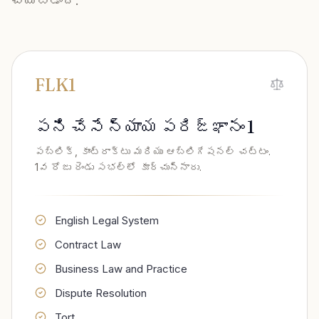
చేయబడింది.
FLK1
పని చేసే న్యాయ పరిజ్ఞానం 1
పబ్లిక్, కాంట్రాక్టు మరియు ఆబ్లిగేషనల్ చట్టం.
1వ రోజు రెండు సభల్లో కూర్చున్నారు.
English Legal System
Contract Law
Business Law and Practice
Dispute Resolution
Tort