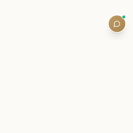
అంతర్గత లేఖ
మీ SQE ప్రయాణానికి దగ్గరగా
ఉండండి.
పరీక్షల మేధస్సు, అధ్యయన వ్యూహాలు మరియు నిశ్శబ్ద
పాఠ్యప్రణాళిక నవీకరణలు — అర్హత కలిగిన
ట్యూటర్‌లచే వ్రాయబడినవి. ఐదు నిమిషాల చదివింది.
స్పామ్ లేదు.
Newsletter:
Subscribe