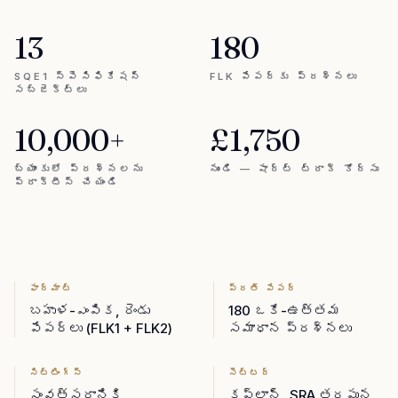
13
180
SQE1 స్పెసిఫికేషన్
FLK పేపర్‌కు ప్రశ్నలు
సబ్జెక్ట్‌లు
10,000+
£1,750
బ్యాంకులో ప్రశ్నలను
నుండి — షార్ట్ ట్రాక్ కోర్సు
ప్రాక్టీస్ చేయండి
ఫార్మాట్
ప్రతి పేపర్
బహుళ-ఎంపిక, రెండు
180 ఒకే-ఉత్తమ
పేపర్లు (FLK1 + FLK2)
సమాధాన ప్రశ్నలు
సిట్టింగ్స్
సెట్టర్
సంవత్సరానికి
కప్లాన్, SRA తరపున