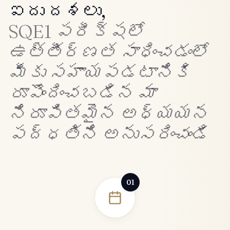
ఐదు దశలు,
SQE1 పరీక్షలో
ఉత్తీర్ణత సాధించడంలో
మీకు సహాయపడటానికి
రూపొందించబడిన మా
నిరూపితమైన అధ్యయన
పద్ధతిని అనుసరించండి
01