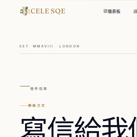
CELE SQE
儀表板
EST. MMXVIII · LONDON
—
信件往來
聯絡方式
寫信給我