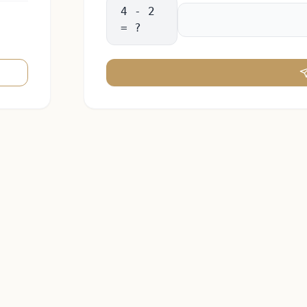
4 - 2
= ?