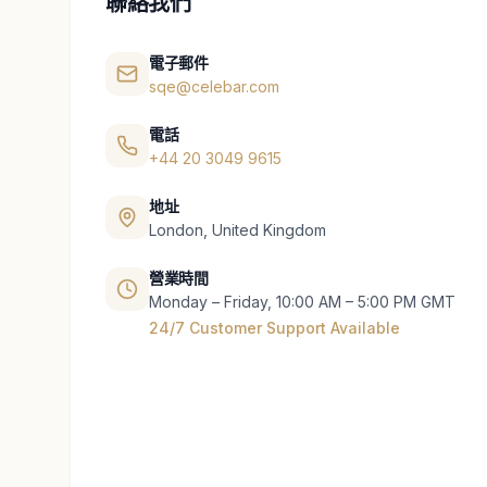
聯絡我們
電子郵件
sqe@celebar.com
電話
+44 20 3049 9615
地址
London, United Kingdom
營業時間
Monday – Friday, 10:00 AM – 5:00 PM GMT
24/7 Customer Support Available