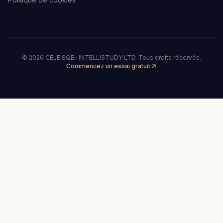
©
2026
CELE SQE · INTELLISTUDY LTD.
Tous droits réservés.
Commencez un essai gratuit