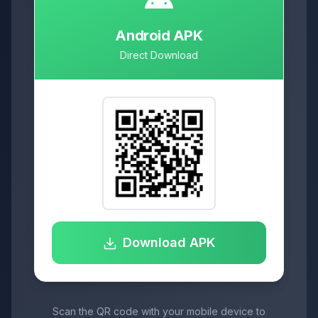
Android APK
Direct Download
Download APK
Scan the QR code with your mobile device to