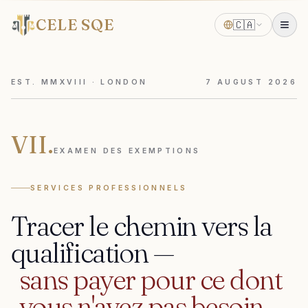
CELE SQE
🇨🇦
EST. MMXVIII · LONDON
7
AUGUST
2026
VII.
EXAMEN DES EXEMPTIONS
SERVICES PROFESSIONNELS
Tracer
le
chemin
vers
la
qualification
—
sans
payer
pour
ce
dont
vous
n'avez
pas
besoin.