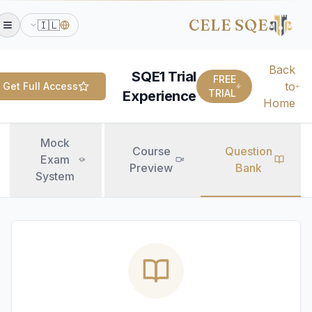
CELE SQE
🇮🇱
Back
SQE1 Trial
FREE
to
Get Full Access
TRIAL
Experience
Home
Mock
Course
Question
Exam
Preview
Bank
System