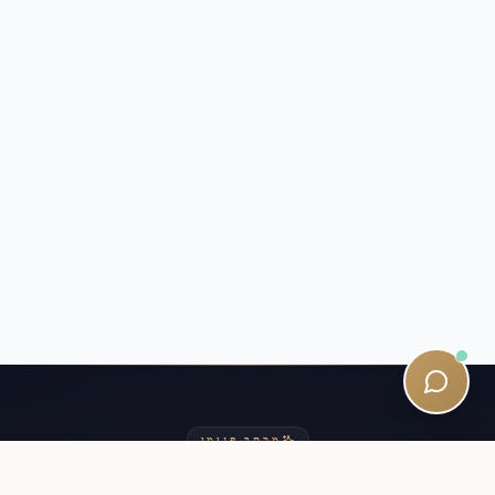
מכתב פנימי
הישאר קרוב למסע SQE שלך.