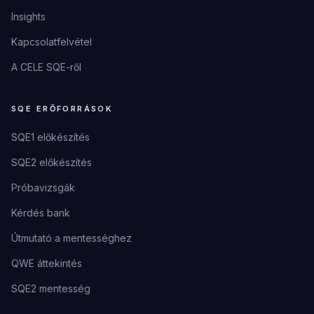
Insights
Kapcsolatfelvétel
A CELE SQE-ről
SQE ERŐFORRÁSOK
SQE1 előkészítés
SQE2 előkészítés
Próbavizsgák
Kérdés bank
Útmutató a mentességhez
QWE áttekintés
SQE2 mentesség