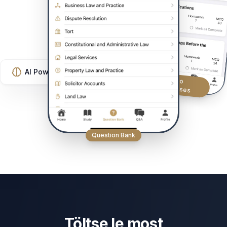
AI Powered
Video
Courses
Question Bank
Töltse le most