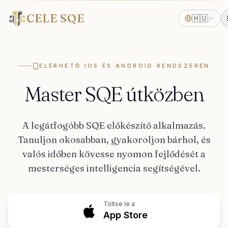
CELE SQE
🇭🇺
ELÉRHETŐ IOS ÉS ANDROID RENDSZEREN
Master SQE útközben
A legátfogóbb SQE előkészítő alkalmazás.
Tanuljon okosabban, gyakoroljon bárhol, és
valós időben kövesse nyomon fejlődését a
mesterséges intelligencia segítségével.
Töltse le a
App Store