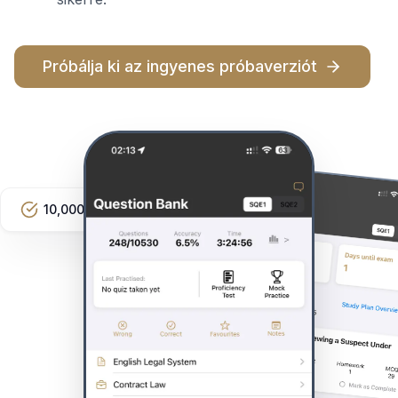
Próbálja ki az ingyenes próbaverziót
10,000+ Questions