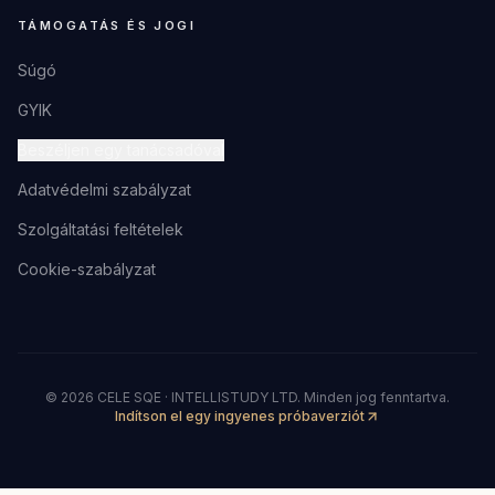
TÁMOGATÁS ÉS JOGI
Súgó
GYIK
Beszéljen egy tanácsadóval
Adatvédelmi szabályzat
Szolgáltatási feltételek
Cookie-szabályzat
©
2026
CELE SQE · INTELLISTUDY LTD.
Minden jog fenntartva.
Indítson el egy ingyenes próbaverziót