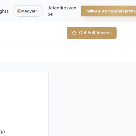
Jelentkezzen
ights
Magyar
Indítsa el az ingyenes próba
be
Get Full Access
sga