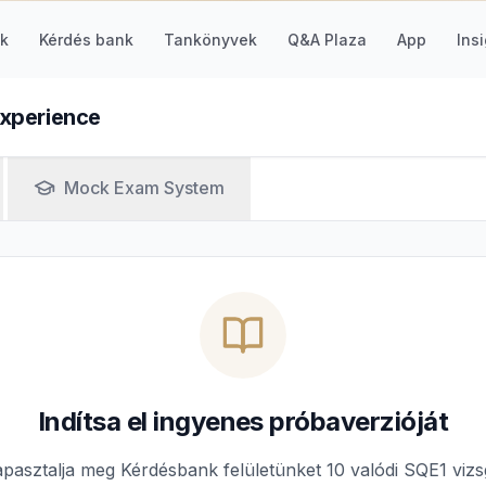
k
Kérdés bank
Tankönyvek
Q&A Plaza
App
Ins
Experience
Mock Exam System
Indítsa el ingyenes próbaverzióját
pasztalja meg Kérdésbank felületünket 10 valódi SQE1 viz