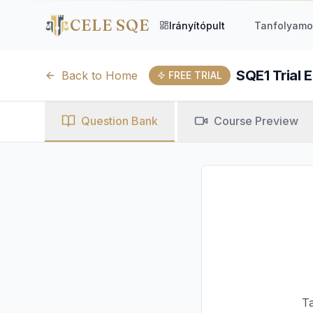
CELE SQE
Irányítópult
Tanfolyamo
SQE1 Trial 
Back to Home
FREE TRIAL
Question Bank
Course Preview
Ta