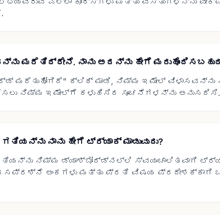
ಮ ಲಭ್ಯವಿರುವ ಎಲ್ಲಾ ಕೋರ್ಸ್‌ಗಳು ಮತ್ತು ವಸ್ತುಗಳನ್ನು ವೀ
.
ನು ಮರೆತಿದ್ದೇನೆ. ನಾನು ಅದನ್ನು ಹೇಗೆ ಮರುಹೊಂದಿಸಬಹುದ
ರ್ಡ್ ಮರೆತುಹೋಗಿದೆ" ಕ್ಲಿಕ್ ಮಾಡಿ, ನಿಮ್ಮ ಇಮೇಲ್ ವಿಳಾಸವನ್ನು
ಂದಿಸಲು ನಿಮ್ಮ ಇಮೇಲ್‌ಗೆ ಕಳುಹಿಸಿದ ಸೂಚನೆಗಳನ್ನು ಅನುಸರಿಸಿ.
ಯನ್ನು ನಾನು ಹೇಗೆ ಟ್ರ್ಯಾಕ್ ಮಾಡುವುದು?
್ನು ನಿಮ್ಮ ಡ್ಯಾಶ್‌ಬೋರ್ಡ್‌ನಲ್ಲಿ ಸ್ವಯಂಚಾಲಿತವಾಗಿ ಟ್ರ್ಯಾ
ರಸಪ್ರಶ್ನೆ ಅಂಕಗಳು ಮತ್ತು ಪ್ರತಿ ವಿಷಯ ಪ್ರದೇಶಕ್ಕಾಗಿ 