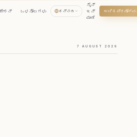
ಸೈನ್
ಕೇಶನ್
ಒಳನೋಟಗಳು
ಕನ್ನಡ
ಇನ್
ಉಚಿತ ಪ್ರಯೋಗವನ್
ಮಾಡಿ
7
AUGUST
2026