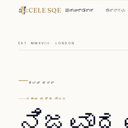
CELE SQE
ಡ್ಯಾಶ್‌ಬೋರ್ಡ್
ಕೋರ್ಸ್‌ಗಳು
EST. MMXVIII · LONDON
—
ಹೆಲ್ಪ್ ಡೆಸ್ಕ್
ಸಹಾಯ ಮತ್ತು ಬೆಂಬಲ
ನಿಜವಾದ