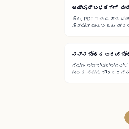
ಆಫ್‌ಲೈನ್ ಬಳಕೆಗಾಗಿ ನಾ
ಹೌದು, PDF ಗಳು ಮತ್ತು ಟ
ಡೌನ್‌ಲೋಡ್ ಮಾಡಬಹುದು. ಪ್ರತಿ
ನನ್ನ ಬೋಧಕ ಅಥವಾ ಬೋಧಕ
ನಿಮ್ಮ ಡ್ಯಾಶ್‌ಬೋರ್ಡ್‌ನಲ್
ಮೂಲಕ ನಿಮ್ಮ ಬೋಧಕರನ್ನು 