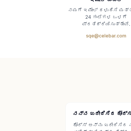
ನಮಗೆ ಇಮೇಲ್ ಕಳುಹಿಸಿ ಮತ್ತು
24 ಗಂಟೆಗಳ ಒಳಗೆ
ಪ್ರತಿಕ್ರಿಯಿಸುತ್ತೇವೆ.
sqe@celebar.com
ನನ್ನ ಖರೀದಿಸಿದ ಕೋರ್ಸ್
ಕೋರ್ಸ್ ಅನ್ನು ಖರೀದಿಸಿದ 