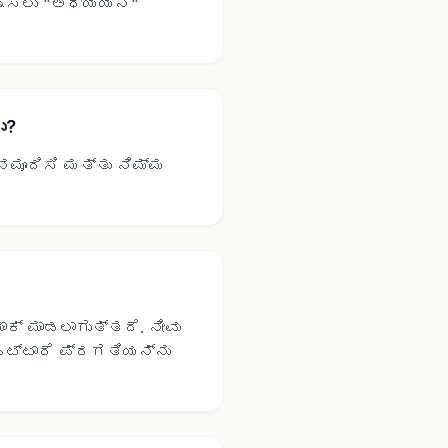
ಕ್ಷಿಸಲು "ಅಧ್ಯಯನ"
ು?
 ನಮೂದಿಸಿ ಮತ್ತು ನಿಮ್ಮ
ಕ್ ಮಾಡಲಾಗುತ್ತದೆ. ನೀವು
ಒಟ್ಟಾರೆ ಪ್ರಗತಿಯನ್ನು