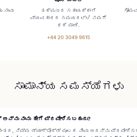
 ನಾವು
ತಕ್ಷಣದ ಸಹಾಯಕ್ಕಾಗಿ
ಸೋಮವ
ವ್ಯವಹಾರದ ಸಮಯದಲ್ಲಿ ನಮಗೆ
ಕರೆ ಮಾಡಿ.
+44 20 3049 9615
ಸಾಮಾನ್ಯ ಸಮಸ್ಯೆಗಳು
 ಅನ್ನು ನಾನು ಹೇಗೆ ಪ್ರವೇಶಿಸಬಹುದು?
ನಂತರ, ನಿಮ್ಮ ಡ್ಯಾಶ್‌ಬೋರ್ಡ್ ಮೂಲಕ ನೀವು ಅದನ್ನು ಪ್ರವೇಶಿಸಬ