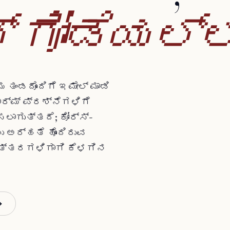
್
ಗೋಡೆಯಲ್ಲ
ಂಡದೊಂದಿಗೆ ಇಮೇಲ್ ಮಾಡಿ
ಫಾರ್ಮ್ ಪ್ರಶ್ನೆಗಳಿಗೆ
ಾಗುತ್ತದೆ; ಕೋರ್ಸ್-
 ಅರ್ಹತೆ ಹೊಂದಿರುವ
ಉತ್ತರಗಳಿಗಾಗಿ ಕೆಳಗಿನ