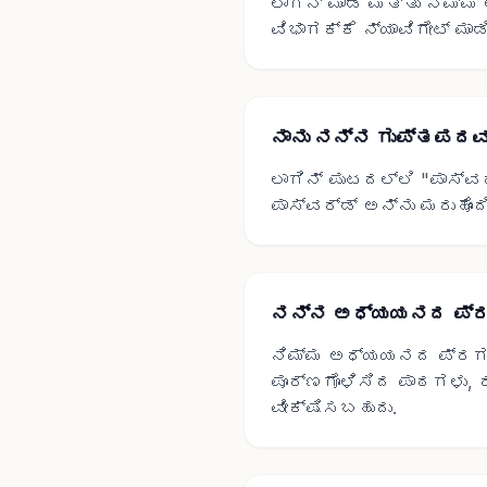
ಲಾಗಿನ್ ಮಾಡಿ ಮತ್ತು ನಿಮ್
ವಿಭಾಗಕ್ಕೆ ನ್ಯಾವಿಗೇಟ್ ಮಾಡಿ
ನಾನು ನನ್ನ ಗುಪ್ತಪದವನ್
ಲಾಗಿನ್ ಪುಟದಲ್ಲಿ "ಪಾಸ್‌ವ
ಪಾಸ್‌ವರ್ಡ್ ಅನ್ನು ಮರುಹೊ
ನನ್ನ ಅಧ್ಯಯನದ ಪ್ರಗತಿ
ನಿಮ್ಮ ಅಧ್ಯಯನದ ಪ್ರಗತಿಯನ
ಪೂರ್ಣಗೊಳಿಸಿದ ಪಾಠಗಳು, 
ವೀಕ್ಷಿಸಬಹುದು.