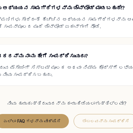
ನು ಅಧ್ಯಯನ ಸಾಮಗ್ರಿಗಳನ್ನು ಡೌನ್‌ಲೋಡ್ ಮಾಡಬಹುದೇ?
ಿಪ್ಪಣಿಗಳು ಸೇರಿದಂತೆ ಹೆಚ್ಚಿನ ಅಧ್ಯಯನ ಸಾಮಗ್ರಿಗಳನ್ನು ಆ
 ಸಂಪನ್ಮೂಲದ ಮುಂದೆ ಡೌನ್‌ಲೋಡ್ ಐಕಾನ್‌ಗಾಗಿ ನೋಡಿ.
ರನ್ನು ನಾನು ಹೇಗೆ ಸಂಪರ್ಕಿಸುವುದು?
ಲಿರುವ ಮೆಸೇಜಿಂಗ್ ಸಿಸ್ಟಮ್ ಮೂಲಕ ಅಥವಾ ನಿಮ್ಮ ಕೋರ್ಸ್‌ಗೆ ಲಭ್
ನೀವು ಸಂಪರ್ಕಿಸಬಹುದು.
ನೀವು ಹುಡುಕುತ್ತಿರುವುದನ್ನು ಕಂಡುಹಿಡಿಯಲಾಗುತ್ತಿಲ್ಲವೇ?
ಎಲ್ಲಾ FAQ ಗಳನ್ನು ವೀಕ್ಷಿಸಿ
ಬೆಂಬಲವನ್ನು ಸಂಪರ್ಕಿಸಿ