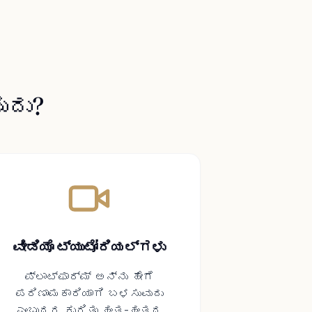
ುದು?
ವೀಡಿಯೊ ಟ್ಯುಟೋರಿಯಲ್ಗಳು
ಪ್ಲಾಟ್‌ಫಾರ್ಮ್ ಅನ್ನು ಹೇಗೆ
ಪರಿಣಾಮಕಾರಿಯಾಗಿ ಬಳಸುವುದು
ಎಂಬುದರ ಕುರಿತು ಹಂತ-ಹಂತದ