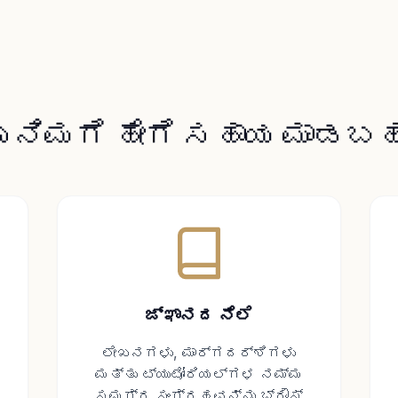
ು ನಿಮಗೆ ಹೇಗೆ ಸಹಾಯ ಮಾಡಬಹ
ಜ್ಞಾನದ ನೆಲೆ
ಲೇಖನಗಳು, ಮಾರ್ಗದರ್ಶಿಗಳು
ಮತ್ತು ಟ್ಯುಟೋರಿಯಲ್‌ಗಳ ನಮ್ಮ
ಸಮಗ್ರ ಸಂಗ್ರಹವನ್ನು ಬ್ರೌಸ್