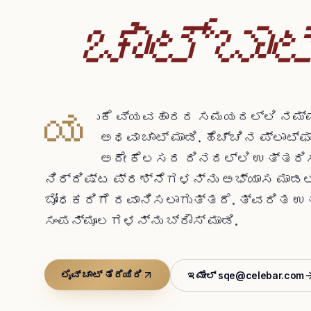
ಚಾಟ್‌ಬಾಟ
ಯ
ುಕೆ ವ್ಯವಹಾರದ ಸಮಯದಲ್ಲಿ ನಮ್ಮ ತ
ಅಥವಾ ಚಾಟ್ ಮಾಡಿ. ಹೆಚ್ಚಿನ ಪ್ಲಾಟ್‌
ಅದೇ ಕೆಲಸದ ದಿನದಲ್ಲಿ ಉತ್ತರಿಸಲ
ನಿರ್ದಿಷ್ಟ ಪ್ರಶ್ನೆಗಳನ್ನು ಅಭ್ಯಾಸ ಮಾಡಲು
ಬೋಧಕರಿಗೆ ರವಾನಿಸಲಾಗುತ್ತದೆ. ತ್ವರಿತ 
ಸಂಪನ್ಮೂಲಗಳನ್ನು ಬ್ರೌಸ್ ಮಾಡಿ.
ಲೈವ್ ಚಾಟ್ ತೆರೆಯಿರಿ
ಇಮೇಲ್ sqe@celebar.com