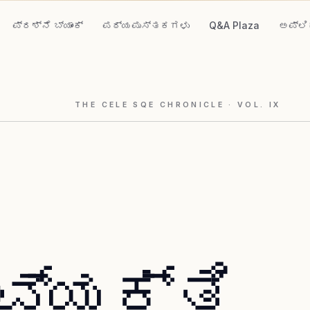
ಪ್ರಶ್ನೆ ಬ್ಯಾಂಕ್
ಪಠ್ಯಪುಸ್ತಕಗಳು
Q&A Plaza
ಅಪ್ಲಿ
THE CELE SQE CHRONICLE
· VOL.
IX
ವ್ಯಕ್ತಿ,