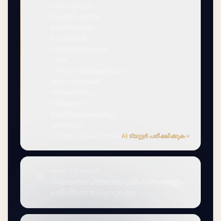
ഡ്രാഫ്റ്റിംഗും
ആശയപരമായ
ചോദ്യങ്ങളും
ചോദിക്കുക;
പ്രതികരണങ്ങൾ
പഠന
പിന്തുണയ്‌ക്കുള്ളതാണ്,
അവ നിലവിലെ
നിയമത്തിനും
നിങ്ങളുടെ
മെറ്റീരിയലുകൾക്കും
എതിരായി
പരിശോധിക്കേണ്ടതാണ്.
AI ട്യൂട്ടർ പരീക്ഷിക്കുക
മോക്ക് പരീക്ഷകൾ
സമയബന്ധിതമായ പരിഹാസങ്ങളും
പരിശീലന പേപ്പറുകളും