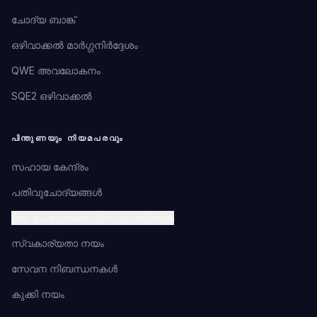
ചോദ്യ ബാങ്ക്
ഒഴിവാക്കൽ മാർഗ്ഗനിർദ്ദേശം
QWE അവലോകനം
SQE2 ഒഴിവാക്കൽ
പിന്തുണയും നിയമപരവും
സഹായ കേന്ദ്രം
പതിവുചോദ്യങ്ങൾ
ഒരു ഉപദേശകനോട് സംസാരിക്കുക
സ്വകാര്യതാ നയം
സേവന നിബന്ധനകൾ
കുക്കി നയം