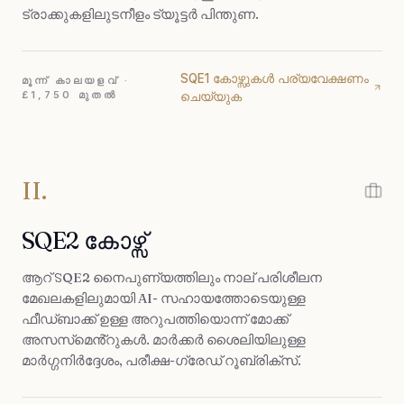
ട്രാക്കുകളിലുടനീളം ട്യൂട്ടർ പിന്തുണ.
SQE1 കോഴ്സുകൾ പര്യവേക്ഷണം
മൂന്ന് കാലയളവ് ·
£1,750 മുതൽ
ചെയ്യുക
II.
SQE2 കോഴ്സ്
ആറ് SQE2 നൈപുണ്യത്തിലും നാല് പരിശീലന
മേഖലകളിലുമായി AI- സഹായത്തോടെയുള്ള
ഫീഡ്‌ബാക്ക് ഉള്ള അറുപത്തിയൊന്ന് മോക്ക്
അസസ്‌മെൻ്റുകൾ. മാർക്കർ ശൈലിയിലുള്ള
മാർഗ്ഗനിർദ്ദേശം, പരീക്ഷ-ഗ്രേഡ് റൂബ്രിക്സ്.