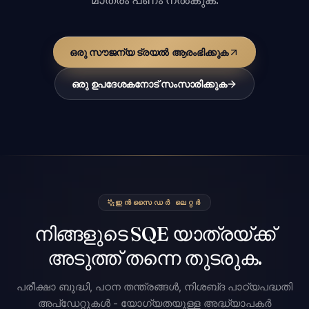
ഒരു സൗജന്യ ട്രയൽ ആരംഭിക്കുക
ഒരു ഉപദേശകനോട് സംസാരിക്കുക
ഇൻസൈഡർ ലെറ്റർ
നിങ്ങളുടെ SQE യാത്രയ്ക്ക്
അടുത്ത് തന്നെ തുടരുക.
പരീക്ഷാ ബുദ്ധി, പഠന തന്ത്രങ്ങൾ, നിശബ്‌ദ പാഠ്യപദ്ധതി
അപ്‌ഡേറ്റുകൾ - യോഗ്യതയുള്ള അദ്ധ്യാപകർ