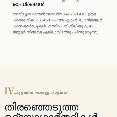
ഓഫ്ലൈൻ
നേരിട്ടുള്ള ഡൗൺലോഡിന് Android APK ഉള്ള
പ്രാദേശിക iOS, Android ആപ്പുകൾ. ചോദ്യങ്ങൾ,
പഠന കാർഡുകൾ എന്നിവ പരിശീലിക്കുക, AI
ട്യൂട്ടർ നിങ്ങളെ എല്ലായിടത്തും പിന്തുടരുന്നു.
IV.
കൂട്ടത്തിൽ നിന്നുള്ള ശബ്ദങ്ങൾ
തിരഞ്ഞെടുത്ത