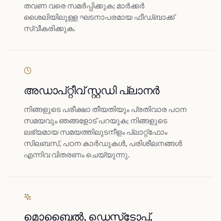
തവണ വരെ സമർപ്പിക്കുക; മാർക്കർ
ശൈലിയിലുള്ള ഘടനാപരമായ ഫീഡ്‌ബാക്ക്
സ്വീകരിക്കുക.
അഡാപ്റ്റീവ് സ്റ്റഡി പ്ലാനർ
നിങ്ങളുടെ പരീക്ഷാ തീയതിയും പ്രതിവാര പഠന
സമയവും ഞങ്ങളോട് പറയുക; നിങ്ങളുടെ
ലഭ്യമായ സമയത്തിലുടനീളം പ്ലാറ്റ്ഫോം
സിലബസ്, പഠന കാർഡുകൾ, പരിശീലനങ്ങൾ
എന്നിവ വിതരണം ചെയ്യുന്നു.
മൊബൈൽ, ഡെസ്ക്ടോപ്പ്,