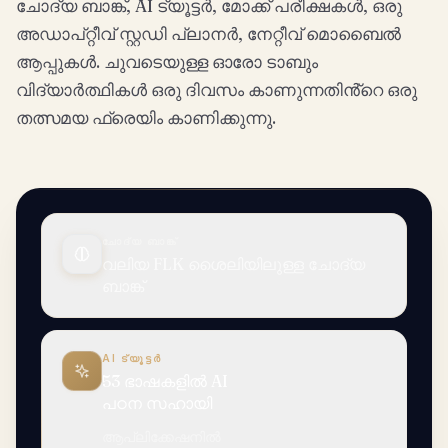
ചോദ്യ ബാങ്ക്, AI ട്യൂട്ടർ, മോക്ക് പരീക്ഷകൾ, ഒരു
അഡാപ്റ്റീവ് സ്റ്റഡി പ്ലാനർ, നേറ്റീവ് മൊബൈൽ
ആപ്പുകൾ. ചുവടെയുള്ള ഓരോ ടാബും
വിദ്യാർത്ഥികൾ ഒരു ദിവസം കാണുന്നതിൻ്റെ ഒരു
തത്സമയ ഫ്രെയിം കാണിക്കുന്നു.
ചോദ്യ ബാങ്ക്
വലിയ FLK ശൈലിയിലുള്ള ചോദ്യ
ബാങ്ക്
AI ട്യൂട്ടർ
53 ഭാഷകളിൽ AI
പഠന സഹായി
ആപ്ലിക്കേഷനിൽ