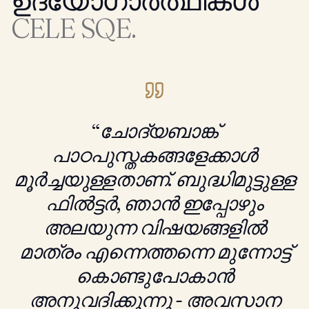
ഉദ്യോഗാർത്ഥികൾ
CELE SQE.
“
ചോദ്യബാങ്ക്
പാഠപുസ്തകങ്ങളേക്കാൾ
മൂർച്ചയുള്ളതാണ്. ബുദ്ധിമുട്ടുള്ള
ഫിൽട്ടർ, ഞാൻ ഇപ്പോഴും
അലയുന്ന വിഷയങ്ങളിൽ
മാത്രം എന്നെത്തന്നെ മുന്നോട്ട്
കൊണ്ടുപോകാൻ
അനുവദിക്കുന്നു - അവസാന