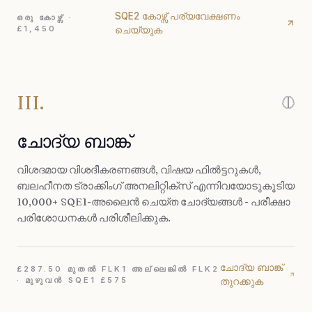
SQE2 കോഴ്സ് പര്യവേക്ഷണം
ഒരു കോഴ്സ് ·
£1,450
ചെയ്യുക
III.
ചോദ്യ ബാങ്ക്
വിശദമായ വിശദീകരണങ്ങൾ, വിഷയ ഫിൽട്ടറുകൾ,
ബലഹീനത ട്രാക്കിംഗ് അനലിറ്റിക്‌സ് എന്നിവയോടുകൂടിയ
10,000+ SQE1-അലൈൻ ചെയ്‌ത ചോദ്യങ്ങൾ - പരീക്ഷാ
പരിശോധനകൾ പരിശീലിക്കുക.
ചോദ്യ ബാങ്ക്
£287.50 മുതൽ FLK1 അല്ലെങ്കിൽ FLK2
· മുഴുവൻ SQE1 £575
തുറക്കുക