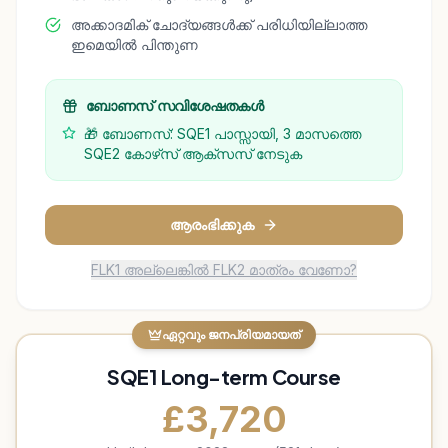
അക്കാദമിക് ചോദ്യങ്ങൾക്ക് പരിധിയില്ലാത്ത
ഇമെയിൽ പിന്തുണ
ബോണസ് സവിശേഷതകൾ
🎁 ബോണസ്: SQE1 പാസ്സായി, 3 മാസത്തെ
SQE2 കോഴ്‌സ് ആക്‌സസ് നേടുക
ആരംഭിക്കുക
FLK1 അല്ലെങ്കിൽ FLK2 മാത്രം വേണോ?
ഏറ്റവും ജനപ്രിയമായത്
SQE1 Long-term Course
£
3,720