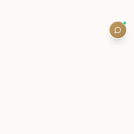
ഇൻസൈഡർ ലെറ്റർ
നിങ്ങളുടെ SQE യാത്രയ്ക്ക്
അടുത്ത് തന്നെ തുടരുക.
പരീക്ഷാ ബുദ്ധി, പഠന തന്ത്രങ്ങൾ, നിശബ്‌ദ പാഠ്യപദ്ധതി
അപ്‌ഡേറ്റുകൾ - യോഗ്യതയുള്ള അദ്ധ്യാപകർ
എഴുതിയതാണ്. അഞ്ച് മിനിറ്റ് വായന. സ്പാം ഇല്ല.
Newsletter:
Subscribe