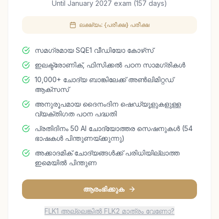
Until January 2027 exam (157 days)
ലക്ഷ്യം: {പരീക്ഷ} പരീക്ഷ
സമഗ്രമായ SQE1 വീഡിയോ കോഴ്‌സ്
ഇലക്ട്രോണിക്, ഫിസിക്കൽ പഠന സാമഗ്രികൾ
10,000+ ചോദ്യ ബാങ്കിലേക്ക് അൺലിമിറ്റഡ്
ആക്സസ്
അനുരൂപമായ ദൈനംദിന ഷെഡ്യൂളുകളുള്ള
വ്യക്തിഗത പഠന പദ്ധതി
പ്രതിദിനം 50 AI ചോദ്യോത്തര സെഷനുകൾ (54
ഭാഷകൾ പിന്തുണയ്ക്കുന്നു)
അക്കാദമിക് ചോദ്യങ്ങൾക്ക് പരിധിയില്ലാത്ത
ഇമെയിൽ പിന്തുണ
ആരംഭിക്കുക
FLK1 അല്ലെങ്കിൽ FLK2 മാത്രം വേണോ?