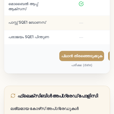
മൊബൈൽ ആപ്പ്
ആക്സസ്
പാസ്സ് SQE1 ബോണസ്
—
പരാജയം SQE1 പിന്തുണ
—
പ്ലാൻ തിരഞ്ഞെടുക്കുക
പ
പരീക്ഷ: {date}
ഫ്ലെക്സിബിൾ അപ്ഗ്രേഡ് പോളിസി
ലഭ്യമായ കോഴ്‌സ് അപ്‌ഗ്രേഡുകൾ