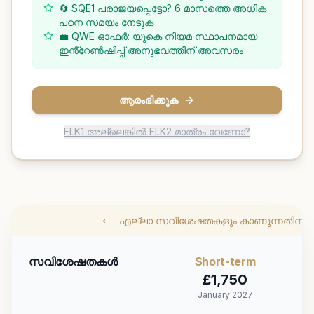
🔄 SQE1 പരാജയപ്പെട്ടോ? 6 മാസത്തെ അധിക
പഠന സമയം നേടുക
💼 QWE ഓഫർ: യുകെ നിയമ സ്ഥാപനമായ
ഇൻ്റേൺഷിപ്പ് അനുഭവത്തിന് അവസരം
ആരംഭിക്കുക
FLK1 അല്ലെങ്കിൽ FLK2 മാത്രം വേണോ?
⟵ എല്ലാ സവിശേഷതകളും കാണുന്നതിന് തി
സവിശേഷതകൾ
Short
-term
£
1,750
January 2027