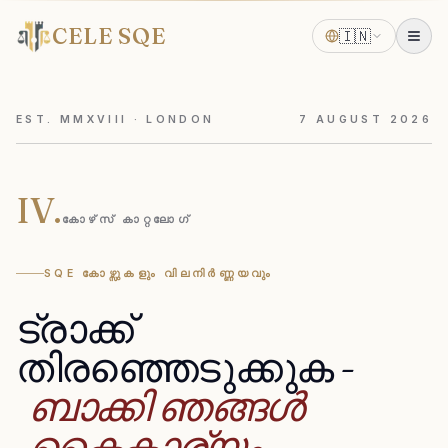
CELE SQE
🇮🇳
EST. MMXVIII · LONDON
7
AUGUST
2026
IV.
കോഴ്‌സ് കാറ്റലോഗ്
SQE കോഴ്സുകളും വിലനിർണ്ണയവും
ട്രാക്ക്
തിരഞ്ഞെടുക്കുക
-
ബാക്കി
ഞങ്ങൾ
കൈകാര്യം