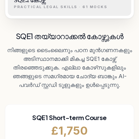
PRACTICAL LEGAL SKILLS · 61 MOCKS
SQE1 തയ്യാറാക്കൽ കോഴ്സുകൾ
നിങ്ങളുടെ ടൈംലൈനും പഠന മുൻഗണനകളും
അടിസ്ഥാനമാക്കി മികച്ച SQE1 കോഴ്സ്
തിരഞ്ഞെടുക്കുക. എല്ലാ കോഴ്‌സുകളിലും
ഞങ്ങളുടെ സമഗ്രമായ ചോദ്യ ബാങ്കും AI-
പവർഡ് സ്റ്റഡി ടൂളുകളും ഉൾപ്പെടുന്നു.
SQE1 Short-term Course
£
1,750