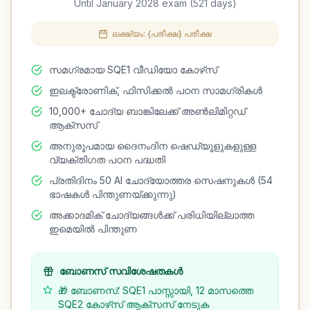
Until January 2028 exam (521 days)
ലക്ഷ്യം: {പരീക്ഷ} പരീക്ഷ
സമഗ്രമായ SQE1 വീഡിയോ കോഴ്‌സ്
ഇലക്ട്രോണിക്, ഫിസിക്കൽ പഠന സാമഗ്രികൾ
10,000+ ചോദ്യ ബാങ്കിലേക്ക് അൺലിമിറ്റഡ്
ആക്സസ്
അനുരൂപമായ ദൈനംദിന ഷെഡ്യൂളുകളുള്ള
വ്യക്തിഗത പഠന പദ്ധതി
പ്രതിദിനം 50 AI ചോദ്യോത്തര സെഷനുകൾ (54
ഭാഷകൾ പിന്തുണയ്ക്കുന്നു)
അക്കാദമിക് ചോദ്യങ്ങൾക്ക് പരിധിയില്ലാത്ത
ഇമെയിൽ പിന്തുണ
ബോണസ് സവിശേഷതകൾ
🎁 ബോണസ്: SQE1 പാസ്സായി, 12 മാസത്തെ
SQE2 കോഴ്‌സ് ആക്‌സസ് നേടുക