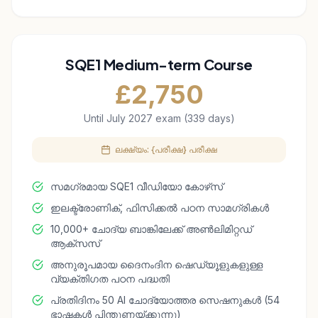
SQE1 Medium-term Course
£
2,750
Until July 2027 exam (339 days)
ലക്ഷ്യം: {പരീക്ഷ} പരീക്ഷ
സമഗ്രമായ SQE1 വീഡിയോ കോഴ്‌സ്
ഇലക്ട്രോണിക്, ഫിസിക്കൽ പഠന സാമഗ്രികൾ
10,000+ ചോദ്യ ബാങ്കിലേക്ക് അൺലിമിറ്റഡ്
ആക്സസ്
അനുരൂപമായ ദൈനംദിന ഷെഡ്യൂളുകളുള്ള
വ്യക്തിഗത പഠന പദ്ധതി
പ്രതിദിനം 50 AI ചോദ്യോത്തര സെഷനുകൾ (54
ഭാഷകൾ പിന്തുണയ്ക്കുന്നു)