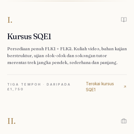
I.
Kursus SQE1
Persediaan penuh FLK1 + FLK2. Kuliah video, bahan kajian
berstruktur, ujian olok-olok dan sokongan tutor
merentas trek jangka pendek, sederhana dan panjang.
Terokai kursus
TIGA TEMPOH · DARIPADA
£1,750
SQE1
II.