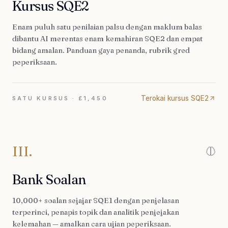
Kursus SQE2
Enam puluh satu penilaian palsu dengan maklum balas
dibantu AI merentas enam kemahiran SQE2 dan empat
bidang amalan. Panduan gaya penanda, rubrik gred
peperiksaan.
Terokai kursus SQE2
SATU KURSUS · £1,450
III.
Bank Soalan
10,000+ soalan sejajar SQE1 dengan penjelasan
terperinci, penapis topik dan analitik penjejakan
kelemahan — amalkan cara ujian peperiksaan.