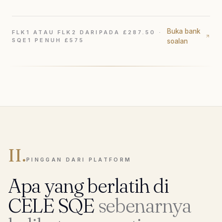
Buka bank
FLK1 ATAU FLK2 DARIPADA £287.50 ·
SQE1 PENUH £575
soalan
II.
PINGGAN DARI PLATFORM
Apa yang berlatih di
CELE SQE
sebenarnya