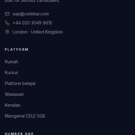
built for serious candidates.
sqe@celebar.com
+44 020 3049 9615
London · United Kingdom
PLATFORM
Rumah
Kursus
Platform belajar
Wawasan
Kenalan
Mengenai CELE SQE
SUMBER SQE