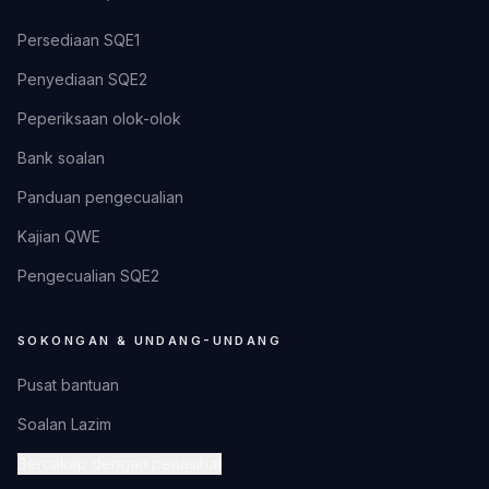
Persediaan SQE1
Penyediaan SQE2
Peperiksaan olok-olok
Bank soalan
Panduan pengecualian
Kajian QWE
Pengecualian SQE2
SOKONGAN & UNDANG-UNDANG
Pusat bantuan
Soalan Lazim
Bercakap dengan penasihat