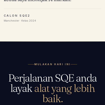
CALON SQE2
Manchester · Kelas 2024
MULAKAN HARI INI
Perjalanan SQE anda
layak
alat yang lebih
baik.