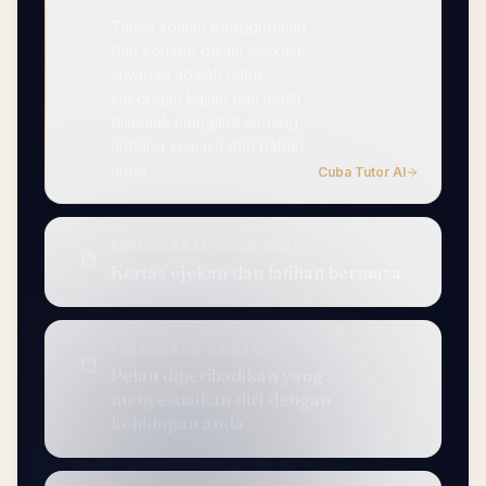
Tanya soalan penggubalan
dan konsep dalam aplikasi;
jawapan adalah untuk
sokongan kajian dan mesti
disemak mengikut undang-
undang semasa dan bahan
anda.
Cuba Tutor AI
PEPERIKSAAN OLOK-OLOK
Kertas ejekan dan latihan bermasa
PERANCANG KAJIAN
Pelan diperibadikan yang
menyesuaikan diri dengan
kehidupan anda