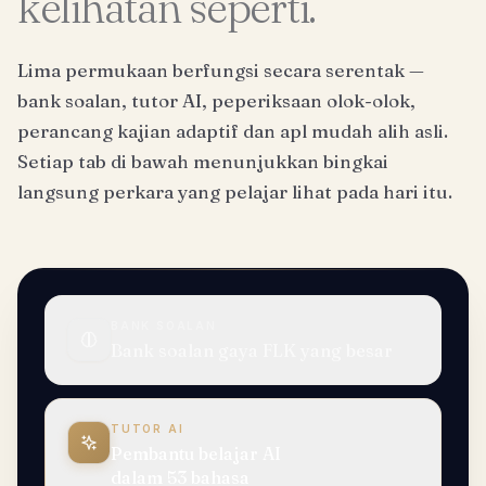
kelihatan seperti.
Lima permukaan berfungsi secara serentak —
bank soalan, tutor AI, peperiksaan olok-olok,
perancang kajian adaptif dan apl mudah alih asli.
Setiap tab di bawah menunjukkan bingkai
langsung perkara yang pelajar lihat pada hari itu.
BANK SOALAN
Bank soalan gaya FLK yang besar
TUTOR AI
Pembantu belajar AI
dalam 53 bahasa