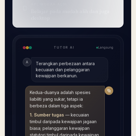
APL MUDAH ALIH
Belajar pada mudah alih dan juga
desktop
TUTOR AI
Langsung
A
Terangkan perbezaan antara
kecuaian dan pelanggaran
kewajipan berkanun.
Kedua-duanya adalah spesies
liabiliti yang sukar, tetapi ia
berbeza dalam tiga aspek:
1. Sumber tugas
—
kecuaian
timbul daripada kewajipan jagaan
biasa; pelanggaran kewajipan
statutori timbul daripada kewajipan