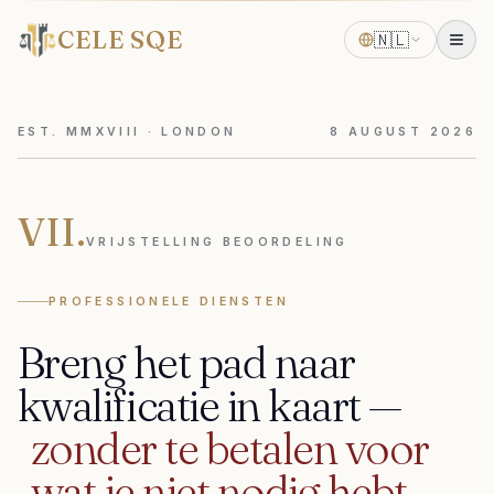
CELE SQE
🇳🇱
EST. MMXVIII · LONDON
8
AUGUST
2026
VII.
VRIJSTELLING BEOORDELING
PROFESSIONELE DIENSTEN
Breng
het
pad
naar
kwalificatie
in
kaart
—
zonder
te
betalen
voor
wat
je
niet
nodig
hebt.