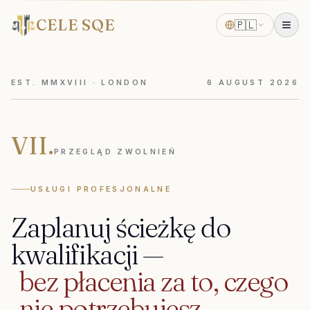
CELE SQE
🇵🇱
EST. MMXVIII · LONDON
6
AUGUST
2026
VII.
PRZEGLĄD ZWOLNIEŃ
USŁUGI PROFESJONALNE
Zaplanuj
ścieżkę
do
kwalifikacji
—
bez
płacenia
za
to,
czego
nie
potrzebujesz.