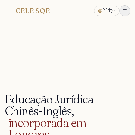
CELE SQE
🇵🇹
VI.
A CASA
Educação
Jurídica
Chinês-Inglês,
incorporada
em
Londres.