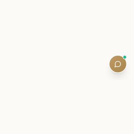
CARTA INTERNA
Fique perto da sua viagem SQE.
Informações sobre exames, estratégias de estudo e
atualizações curriculares silenciosas - escritas por tutores