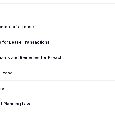
ntent of a Lease
s for Lease Transactions
ants and Remedies for Breach
 Lease
re
of Planning Law