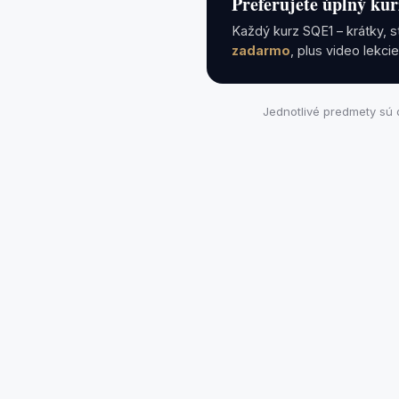
Preferujete úplný ku
Každý kurz SQE1 – krátky, 
zadarmo
, plus video lekci
Jednotlivé predmety sú 