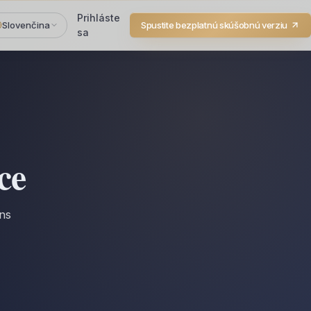
Prihláste
Slovenčina
Spustite bezplatnú skúšobnú verziu
sa
ce
ons