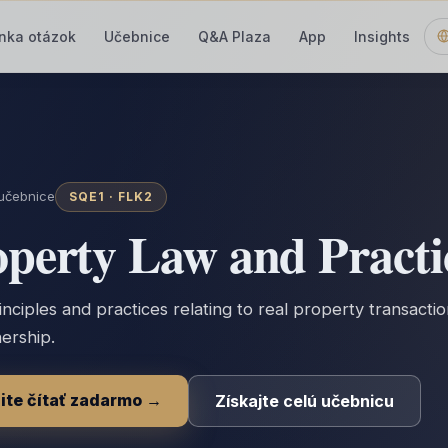
nka otázok
Učebnice
Q&A Plaza
App
Insights
učebnice
SQE1 ·
FLK2
operty Law and Practi
inciples and practices relating to real property transacti
ership.
ite čítať zadarmo →
Získajte celú učebnicu