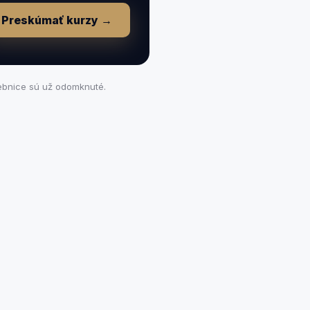
Preskúmať kurzy →
čebnice sú už odomknuté.