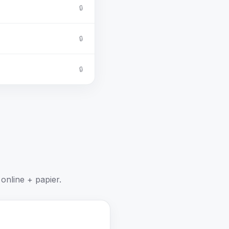
🔒
🔒
🔒
online + papier.