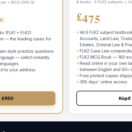
8 books · 6 FLK2 subjects + 
 Law + MCQ (360 Q)
£475
00
✓
All 6 FLK2 subject textbook
oks (FLK1 + FLK2)
Accounts, Land Law, Trusts,
 — the leading cases for
Estates, Criminal Law & Pra
✓
FLK2 Case Law compendi
-style practice questions
✓
FLK2 MCQ Book — 180 exam
nguage — switch instantly
✓
Read online in your own la
languages
between English and 50+ 
ed to your address
✓
Free printed copies shipp
✓
365 days' online access
Kúpiť
· £950