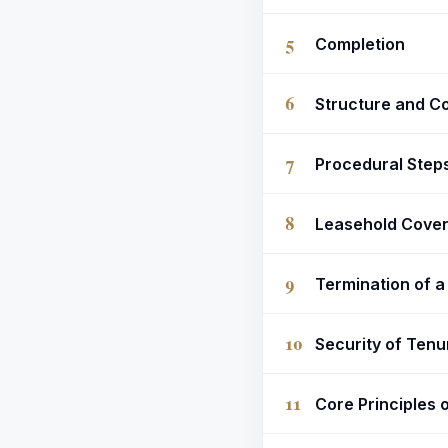
5
Completion
6
Structure and Co
7
Procedural Step
8
Leasehold Coven
9
Termination of a
10
Security of Tenu
11
Core Principles 