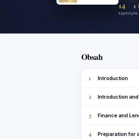
14
1 
kapitoly
Ak 
Obsah
1
Introduction
2
Introduction and
3
Finance and Len
4
Preparation for