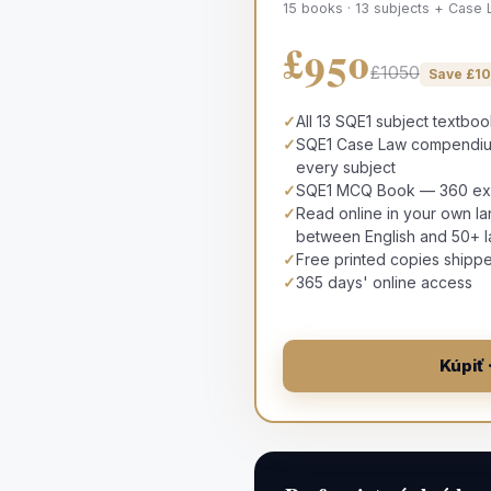
15 books · 13 subjects + Case
£950
£1050
Save £
1
✓
All 13 SQE1 subject textbo
✓
SQE1 Case Law compendium
every subject
✓
SQE1 MCQ Book — 360 exam
✓
Read online in your own la
between English and 50+ 
✓
Free printed copies shipp
✓
365 days' online access
Kúpiť 