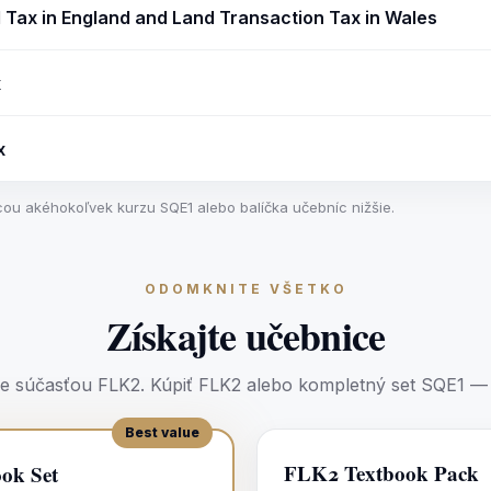
Tax in England and Land Transaction Tax in Wales
x
x
ou akéhokoľvek kurzu SQE1 alebo balíčka učebníc nižšie.
ODOMKNITE VŠETKO
Získajte učebnice
je súčasťou
FLK2
.
Kúpiť
FLK2
alebo kompletný set SQE1 — 
Best value
FLK2 Textbook Pack
ok Set