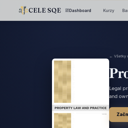
CELE SQE
Dashboard
Kurzy
Ba
← Všetky 
Pr
Legal pr
and own
Začn