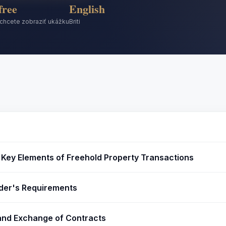
free
English
chcete zobraziť ukážku
Briti
 Key Elements of Freehold Property Transactions
der's Requirements
 and Exchange of Contracts