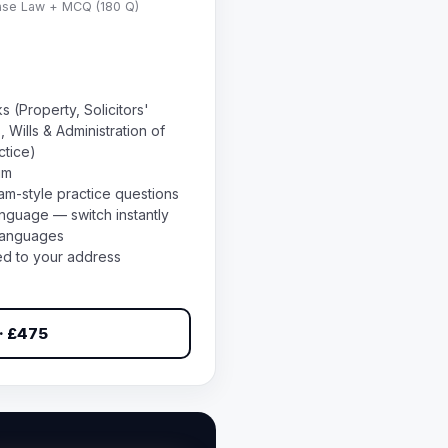
Case Law + MCQ (180 Q)
s (Property, Solicitors'
 Wills & Administration of
ctice)
um
-style practice questions
nguage — switch instantly
languages
ed to your address
 · £475