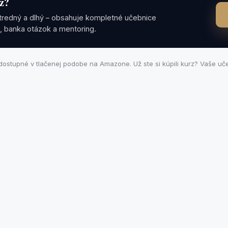
rz?
stredný a dlhý – obsahuje kompletné učebnice
e, banka otázok a mentoring.
dostupné v tlačenej podobe na Amazone. Už ste si kúpili kurz? Vaše u