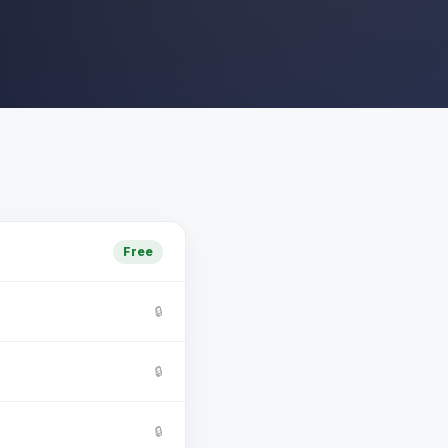
Free
🔒
🔒
🔒