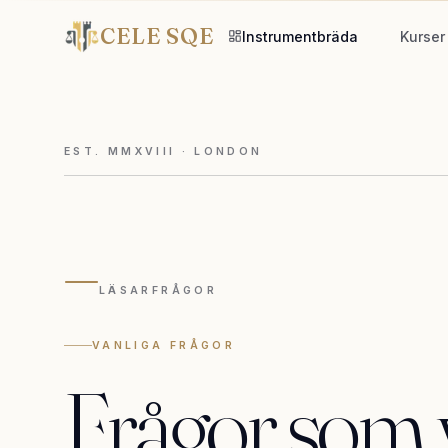
CELE SQE
Instrumentbräda
Kurser
EST. MMXVIII · LONDON
—
LÄSARFRÅGOR
VANLIGA FRÅGOR
Frågor
som