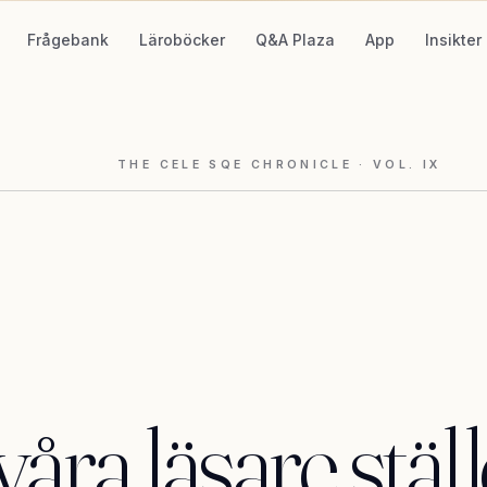
Frågebank
Läroböcker
Q&A Plaza
App
Insikter
THE CELE SQE CHRONICLE
· VOL.
IX
våra
läsare
stäl