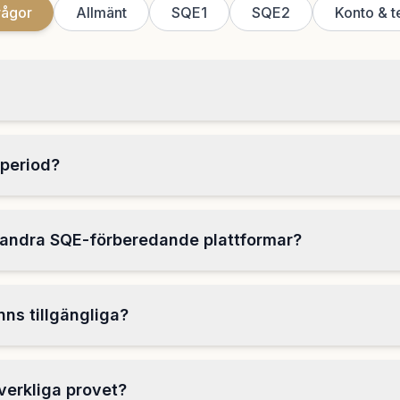
rågor
Allmänt
SQE1
SQE2
Konto & t
vperiod?
n andra SQE-förberedande plattformar?
ns tillgängliga?
verkliga provet?