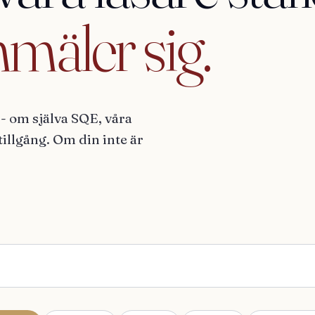
nmäler
sig.
 - om själva SQE, våra
illgång. Om din inte är