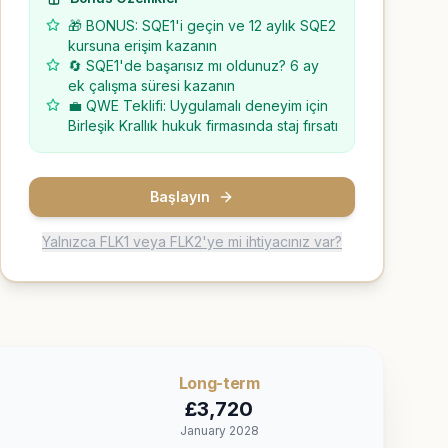
🎁 BONUS: SQE1'i geçin ve 12 aylık SQE2
kursuna erişim kazanın
🔄 SQE1'de başarısız mı oldunuz? 6 ay
ek çalışma süresi kazanın
💼 QWE Teklifi: Uygulamalı deneyim için
Birleşik Krallık hukuk firmasında staj fırsatı
Başlayın
Yalnızca FLK1 veya FLK2'ye mi ihtiyacınız var?
Long
-term
£
3,720
January 2028