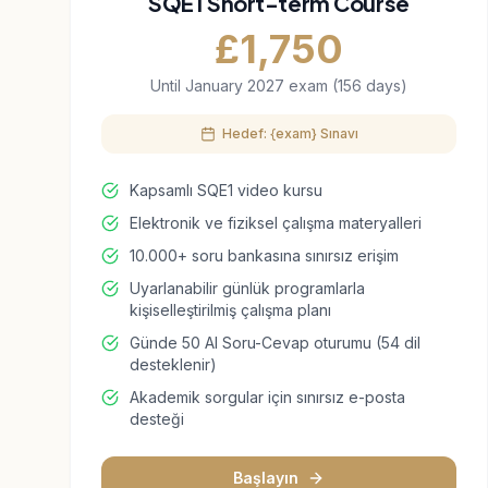
SQE1 Short-term Course
£
1,750
Until January 2027 exam (156 days)
Hedef: {exam} Sınavı
Kapsamlı SQE1 video kursu
Elektronik ve fiziksel çalışma materyalleri
10.000+ soru bankasına sınırsız erişim
Uyarlanabilir günlük programlarla
kişiselleştirilmiş çalışma planı
Günde 50 AI Soru-Cevap oturumu (54 dil
desteklenir)
Akademik sorgular için sınırsız e-posta
desteği
Başlayın