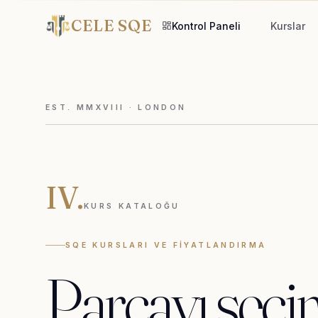
CELE SQE
Kontrol Paneli
Kurslar
EST. MMXVIII · LONDON
IV.
KURS KATALOĞU
SQE KURSLARI VE FIYATLANDIRMA
Parçayı
seçi