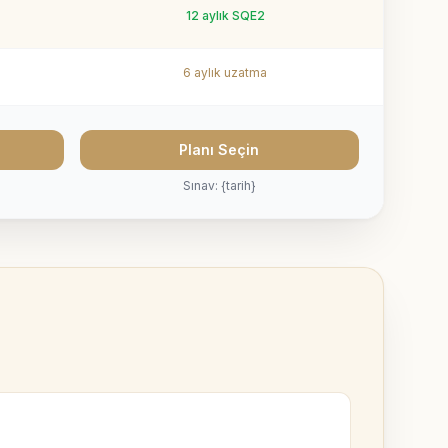
12 aylık SQE2
6 aylık uzatma
Planı Seçin
Sınav: {tarih}