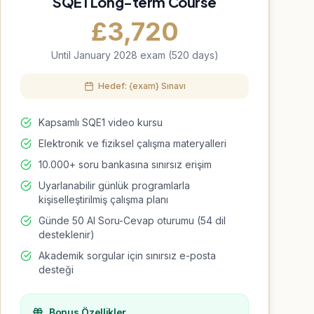
SQE1 Long-term Course
£
3,720
Until January 2028 exam (520 days)
Hedef: {exam} Sınavı
Kapsamlı SQE1 video kursu
Elektronik ve fiziksel çalışma materyalleri
10.000+ soru bankasına sınırsız erişim
Uyarlanabilir günlük programlarla
kişiselleştirilmiş çalışma planı
Günde 50 AI Soru-Cevap oturumu (54 dil
desteklenir)
Akademik sorgular için sınırsız e-posta
desteği
Bonus Özellikler