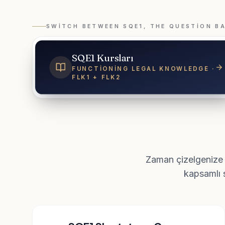
SWITCH BETWEEN SQE1, THE QUESTION B
SQE1 Kursları
FUNCTIONING LEGAL KNOWLEDGE ·
FLK1 + FLK2
Zaman çizelgenize 
kapsamlı s