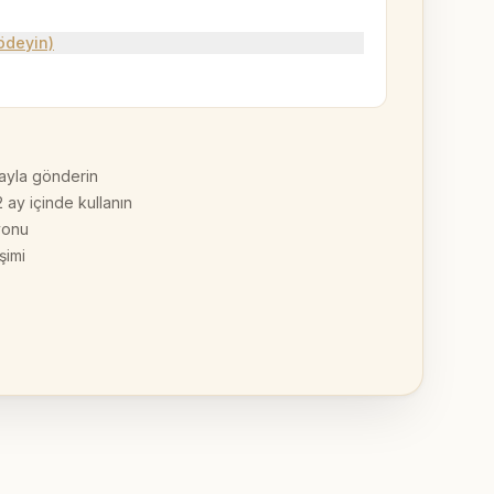
 ödeyin)
tayla gönderin
 ay içinde kullanın
yonu
şimi