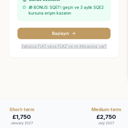
🎁 BONUS: SQE1'i geçin ve 3 aylık SQE2
kursuna erişim kazanın
Başlayın
Yalnızca FLK1 veya FLK2'ye mi ihtiyacınız var?
Short
-term
Medium
-term
£
1,750
£
2,750
January 2027
July 2027