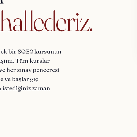
hallederiz.
e tek bir SQE2 kursunun
rişimi. Tüm kurslar
ve her sınav penceresi
 ve başlangıç ​​
 istediğiniz zaman