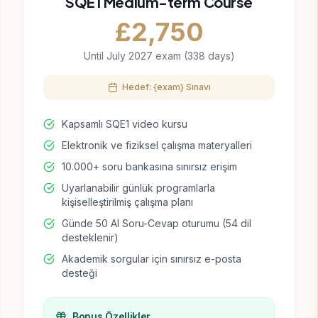
SQE1 Medium-term Course
£
2,750
Until July 2027 exam (338 days)
Hedef: {exam} Sınavı
Kapsamlı SQE1 video kursu
Elektronik ve fiziksel çalışma materyalleri
10.000+ soru bankasına sınırsız erişim
Uyarlanabilir günlük programlarla
kişiselleştirilmiş çalışma planı
Günde 50 AI Soru-Cevap oturumu (54 dil
desteklenir)
Akademik sorgular için sınırsız e-posta
desteği
Bonus Özellikler