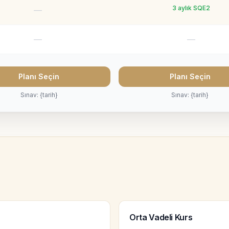
3 aylık SQE2
—
—
—
Planı Seçin
Planı Seçin
Sınav: {tarih}
Sınav: {tarih}
Orta Vadeli Kurs