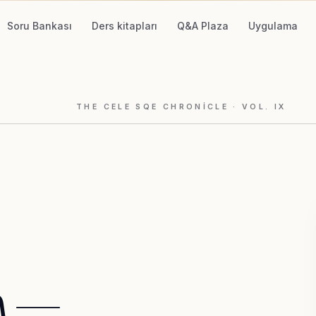
Soru Bankası
Ders kitapları
Q&A Plaza
Uygulama
THE CELE SQE CHRONICLE
· VOL.
IX
n
—