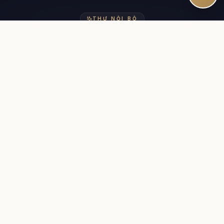
THƯ NỘI BỘ
Theo sát hành trình SQE của bạn.
Thông tin bài kiểm tra, chiến lược học tập và cập nhật
chương trình giảng dạy yên tĩnh — được viết bởi các gia sư
có trình độ. Đọc năm phút. Không có thư rác.
Newsletter:
Subscribe
CELE SQE
SOLICITORS QUALIFYING EXAM · LONDON
CELE SQE is a premier preparation platform for the
Solicitors Qualifying Examination — courses, a 10,000-