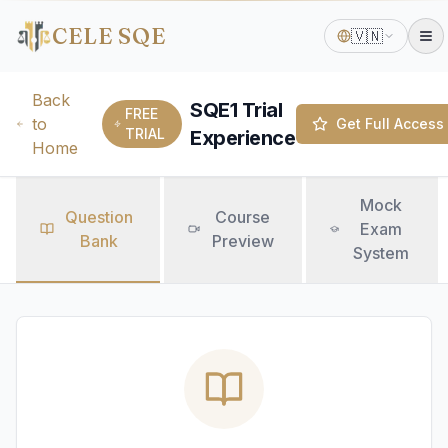
CELE SQE
🇻🇳
Back
SQE1 Trial
FREE
to
Get Full Access
TRIAL
Experience
Home
Mock
Question
Course
Exam
Bank
Preview
System