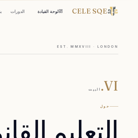
CELE SQE
لوحة القيادة
الدورات
ب
EST. MMXVIII · LONDON
VI.
البيت
حول
التعليم
القان