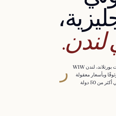
ليزية،
لندن.
ر
قم الشركة: 13826320، مسجلة في 85 شارع جريت بورتلاند، لندن W1W
يق SQE للمؤهلات موثوقًا وبأسعار معقولة
ومدعومًا جيدًا - للمرشحين في المملكة المتحدة وفي أكثر من 50 دولة