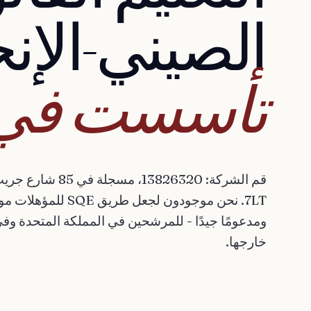
الصيني-الإنج
تأسست
في
7LT. نحن موجودون لجعل طر
خارجها.