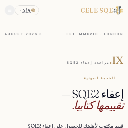
CELE SQE
🇸🇦
AUGUST
2026
8
EST. MMXVIII · LONDON
IX.
مراجعة إعفاء SQE2
الخدمة المهنية
إعفاء
SQE2
—
تقييمها
كتابيا.
قييم مكتوب لأهليتك للحصول على إعفاء SQE2