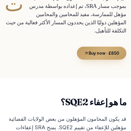
ت
بموجب مسار SRA، تم إعداده بواسطة مدرس
مؤهل للممارسة. مفيد للمحامين والمحامين
المؤهلين دوليًا الذين يحددون المسار الأكثر فعالية من حيث
التكلفة للتأهيل.
Buy now · £850
ما هو إعفاء SQE2؟
قد يكون المحامون المؤهلون من بعض الولايات القضائية
مؤهلين للإعفاء من تقييم SQE2. يمنح SRA إعفاءات