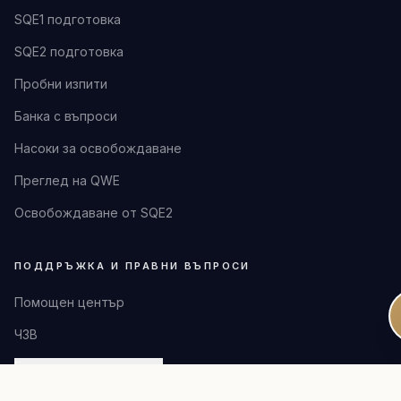
SQE1 подготовка
SQE2 подготовка
Пробни изпити
Банка с въпроси
Насоки за освобождаване
Преглед на QWE
Освобождаване от SQE2
ПОДДРЪЖКА И ПРАВНИ ВЪПРОСИ
Помощен център
ЧЗВ
Говорете със съветник
Политика за поверителност