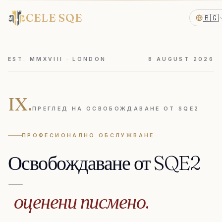
CELE SQE
🇧🇬
EST. MMXVIII · LONDON
8
AUGUST
2026
IX.
ПРЕГЛЕД НА ОСВОБОЖДАВАНЕ ОТ SQE2
ПРОФЕСИОНАЛНО ОБСЛУЖВАНЕ
Освобождаване
от
SQE2
—
оценени
писмено.