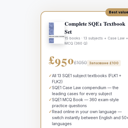
Best valu
Complete SQE1 Textbook
Set
15 books · 13 subjects + Case Law 
MCQ (360 Q)
£950
£1050
Запазване
£
100
✓
All 13 SQE1 subject textbooks (FLK1 +
FLK2)
✓
SQE1 Case Law compendium — the
leading cases for every subject
✓
SQE1 MCQ Book — 360 exam-style
practice questions
✓
Read online in your own language —
switch instantly between English and 50
languages