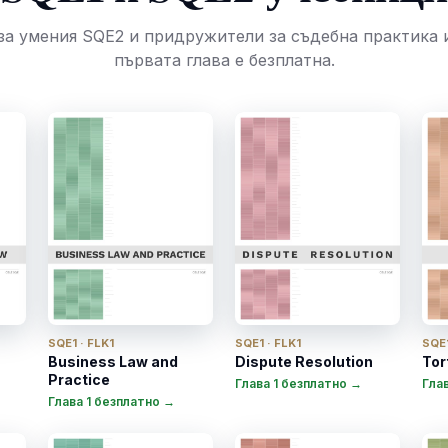
а умения SQE2 и придружители за съдебна практика и
първата глава е безплатна.
SQE1 · FLK1
SQE1 · FLK1
SQE1
Business Law and
Dispute Resolution
Tor
Practice
Глава 1 безплатно →
Гла
Глава 1 безплатно →