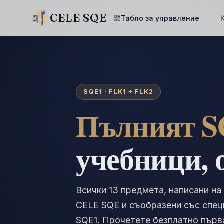
CELE SQE
Табло за управление
SQE1 · FLK1 + FLK2
Пълният S
учебници, 
Всички 13 предмета, написани на
CELE SQE и съобразени със спец
SQE1. Прочетете безплатно първа