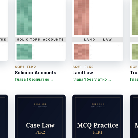
SQE1 · FLK2
SQE1 · FLK2
SQE1
Solicitor Accounts
Land Law
Tru
Глава 1 безплатно →
Глава 1 безплатно →
Гла