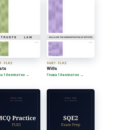
 · FLK2
SQE1 · FLK2
sts
Wills
ва 1 безплатно →
Глава 1 безплатно →