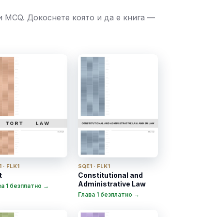
 MCQ. Докоснете която и да е книга —
 · FLK1
SQE1 · FLK1
t
Constitutional and
Administrative Law
ва 1 безплатно →
Глава 1 безплатно →