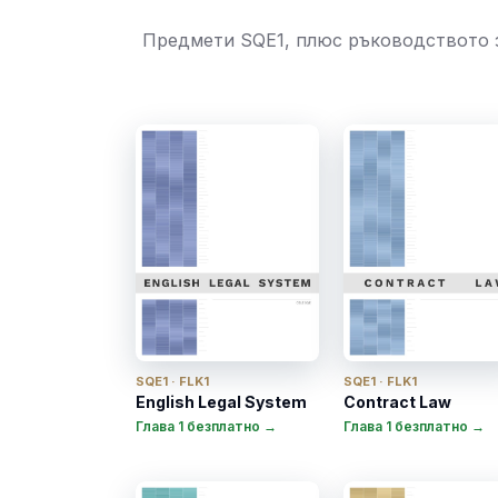
Предмети SQE1, плюс ръководството з
SQE1 · FLK1
SQE1 · FLK1
English Legal System
Contract Law
Глава 1 безплатно →
Глава 1 безплатно →