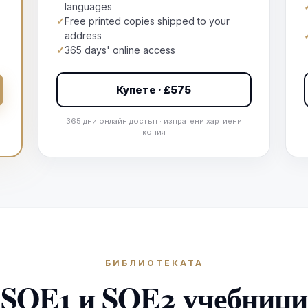
languages
✓
Free printed copies shipped to your
address
✓
365 days' online access
Купете · £575
365 дни онлайн достъп · изпратени хартиени
копия
БИБЛИОТЕКАТА
SQE1 и SQE2 учебници