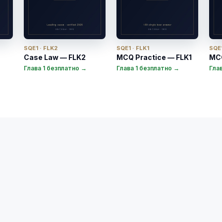
SQE1 · FLK2
SQE1 · FLK1
SQE1
Case Law — FLK2
MCQ Practice — FLK1
MCQ
Глава 1 безплатно →
Глава 1 безплатно →
Гла