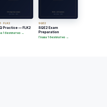
 · FLK2
SQE2
 Practice — FLK2
SQE2 Exam
Preparation
ва 1 безплатно →
Глава 1 безплатно →