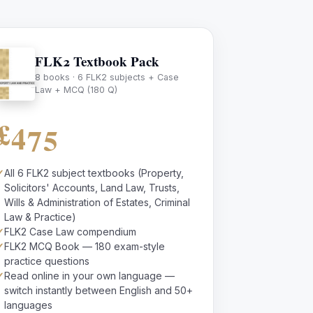
FLK2 Textbook Pack
8 books · 6 FLK2 subjects + Case
Law + MCQ (180 Q)
£475
✓
All 6 FLK2 subject textbooks (Property,
Solicitors' Accounts, Land Law, Trusts,
Wills & Administration of Estates, Criminal
Law & Practice)
✓
FLK2 Case Law compendium
✓
FLK2 MCQ Book — 180 exam-style
practice questions
✓
Read online in your own language —
switch instantly between English and 50+
languages