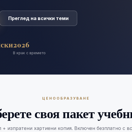
Преглед на всички теми
нски
2026
В крак с времето
ЦЕНООБРАЗУВАНЕ
ерете своя пакет учеб
 + изпратени хартиени копия. Включен безплатно с вс