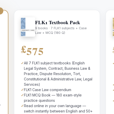
e
FLK1 Textbook Pack
9 books · 7 FLK1 subjects + Case
Law + MCQ (180 Q)
+
£575
✓
All 7 FLK1 subject textbooks (English
Legal System, Contract, Business Law &
Practice, Dispute Resolution, Tort,
Constitutional & Administrative Law, Legal
Services)
✓
FLK1 Case Law compendium
✓
FLK1 MCQ Book — 180 exam-style
practice questions
+
✓
Read online in your own language —
switch instantly between English and 50+