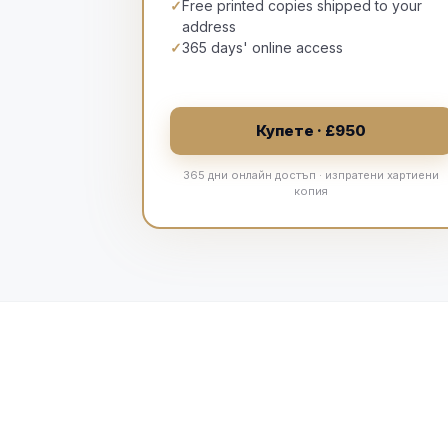
✓
Free printed copies shipped to your
address
✓
365 days' online access
Купете · £950
365 дни онлайн достъп · изпратени хартиени
копия