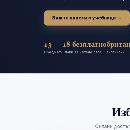
Вижте пакети с учебници
→
13
18 безплатно
брита
Предмети
Глави за четене сега
английски
Изб
Онлайн достъп