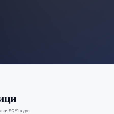
ници
еки SQE1 курс.