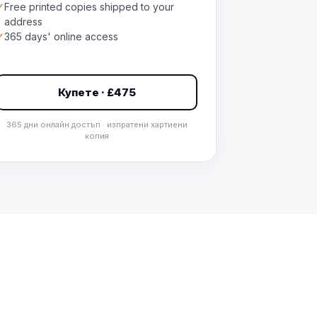
✓
Free printed copies shipped to your
address
✓
365 days' online access
Купете · £475
365 дни онлайн достъп · изпратени хартиени
копия