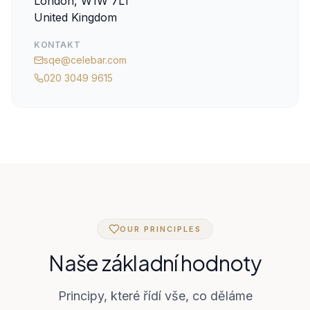
London, W1W 7LT
United Kingdom
KONTAKT
sqe@celebar.com
020 3049 9615
OUR PRINCIPLES
Naše základní hodnoty
Principy, které řídí vše, co děláme