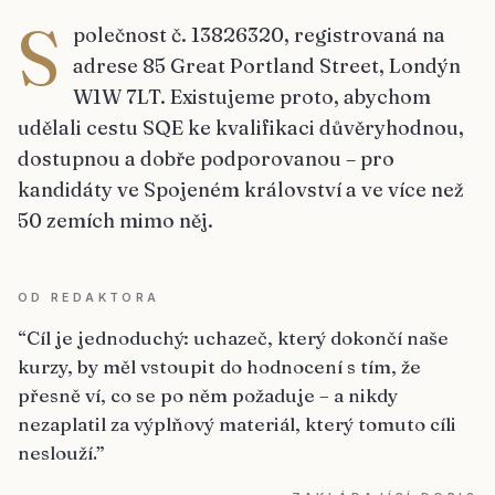
S
polečnost č. 13826320, registrovaná na
adrese 85 Great Portland Street, Londýn
W1W 7LT. Existujeme proto, abychom
udělali cestu SQE ke kvalifikaci důvěryhodnou,
dostupnou a dobře podporovanou – pro
kandidáty ve Spojeném království a ve více než
50 zemích mimo něj.
OD REDAKTORA
“
Cíl je jednoduchý: uchazeč, který dokončí naše
kurzy, by měl vstoupit do hodnocení s tím, že
přesně ví, co se po něm požaduje – a nikdy
nezaplatil za výplňový materiál, který tomuto cíli
neslouží.
”