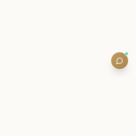
ZASVĚCENÝ DOPIS
Zůstaňte poblíž své cesty SQE.
Inteligence ke zkouškám, studijní strategie a tiché
aktualizace osnov – napsané kvalifikovanými lektory.