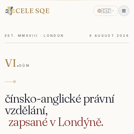
CELE SQE
🇨🇿
EST. MMXVIII · LONDON
6
AUGUST
2026
VI.
DŮM
O
čínsko-anglické
právní
vzdělání,
zapsané
v
Londýně.