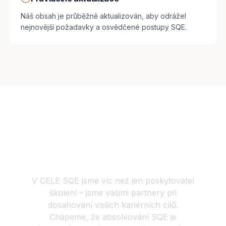
Náš obsah je průběžně aktualizován, aby odrážel
nejnovější požadavky a osvědčené postupy SQE.
Náš závazek vůči vám
V CELE SQE jsme víc než jen poskytovatel
školení – jsme vašimi partnery při
dosahování vašich kariérních cílů.
Chápeme, že absolvování SQE je