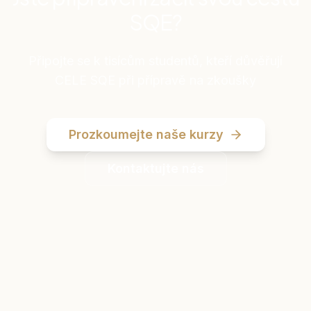
SQE?
Připojte se k tisícům studentů, kteří důvěřují
CELE SQE při přípravě na zkoušky
Prozkoumejte naše kurzy
Kontaktujte nás