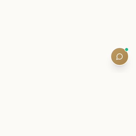
ZASVĚCENÝ DOPIS
Zůstaňte poblíž své cesty SQE.
Inteligence ke zkouškám, studijní strategie a tiché
aktualizace osnov – napsané kvalifikovanými lektory.
Pětiminutové čtení. Žádný spam.