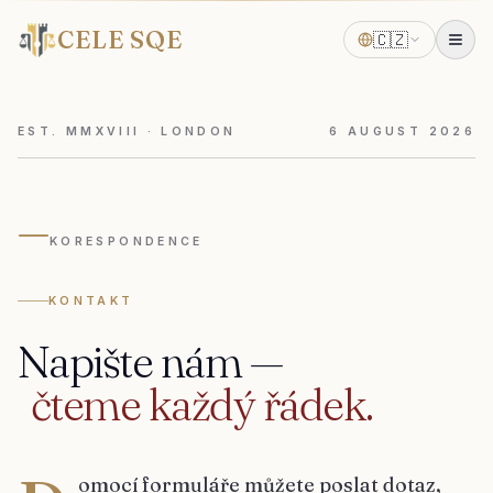
CELE SQE
🇨🇿
EST. MMXVIII · LONDON
6
AUGUST
2026
—
KORESPONDENCE
KONTAKT
Napište
nám
—
čteme
každý
řádek.
omocí formuláře můžete poslat dotaz,