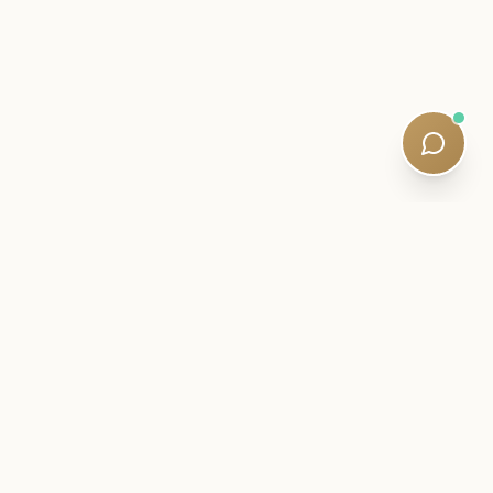
ΕΠΙΣΤΟΛΉ ΕΚ ΤΩΝ ΈΣΩ
Μείνετε κοντά στο ταξίδι σας στο
SQE.
Ευφυΐα για τις εξετάσεις, στρατηγικές μελέτης και
αθόρυβες ενημερώσεις προγράμματος σπουδών —
γραμμένες από καταρτισμένους καθηγητές.
Πεντάλεπτες αναγνώσεις. Χωρίς ανεπιθύμητο