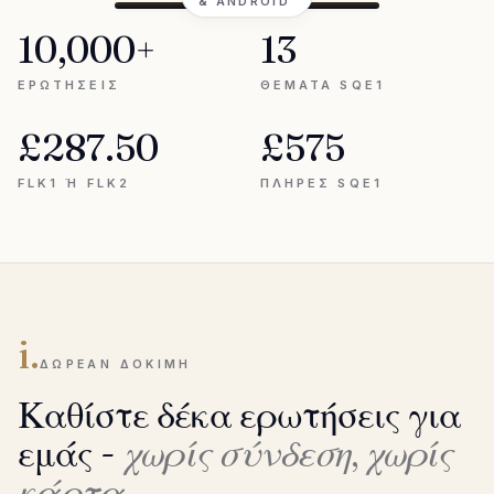
& ANDROID
10,000+
13
ΕΡΩΤΉΣΕΙΣ
ΘΈΜΑΤΑ SQE1
£287.50
£575
FLK1 Ή FLK2
ΠΛΉΡΕΣ SQE1
i.
ΔΩΡΕΆΝ ΔΟΚΙΜΉ
Καθίστε δέκα ερωτήσεις για
εμάς -
χωρίς σύνδεση, χωρίς
κάρτα.