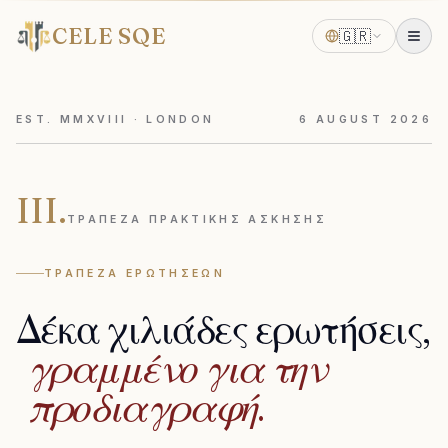
CELE SQE
🇬🇷
EST. MMXVIII · LONDON
6
AUGUST
2026
III.
ΤΡΆΠΕΖΑ ΠΡΑΚΤΙΚΉΣ ΆΣΚΗΣΗΣ
ΤΡΆΠΕΖΑ ΕΡΩΤΉΣΕΩΝ
Δέκα
χιλιάδες
ερωτήσεις,
γραμμένο
για
την
προδιαγραφή.