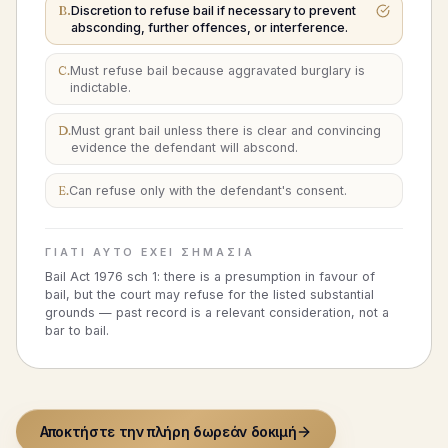
B
.
Discretion to refuse bail if necessary to prevent
absconding, further offences, or interference.
C
.
Must refuse bail because aggravated burglary is
indictable.
D
.
Must grant bail unless there is clear and convincing
evidence the defendant will abscond.
E
.
Can refuse only with the defendant's consent.
ΓΙΑΤΊ ΑΥΤΌ ΈΧΕΙ ΣΗΜΑΣΊΑ
Bail Act 1976 sch 1: there is a presumption in favour of
bail, but the court may refuse for the listed substantial
grounds — past record is a relevant consideration, not a
bar to bail.
Αποκτήστε την πλήρη δωρεάν δοκιμή