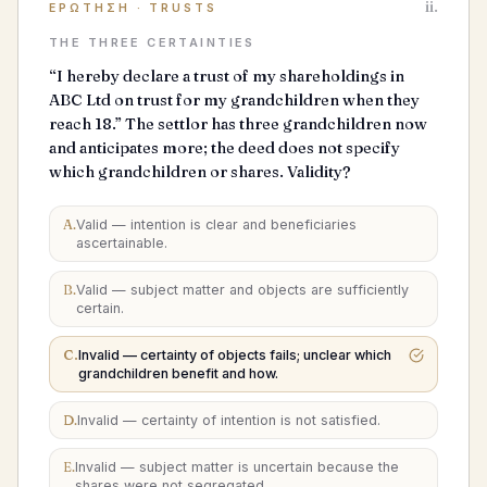
ii.
ΕΡΏΤΗΣΗ
·
TRUSTS
THE THREE CERTAINTIES
“I hereby declare a trust of my shareholdings in
ABC Ltd on trust for my grandchildren when they
reach 18.” The settlor has three grandchildren now
and anticipates more; the deed does not specify
which grandchildren or shares. Validity?
A
.
Valid — intention is clear and beneficiaries
ascertainable.
B
.
Valid — subject matter and objects are sufficiently
certain.
C
.
Invalid — certainty of objects fails; unclear which
grandchildren benefit and how.
D
.
Invalid — certainty of intention is not satisfied.
E
.
Invalid — subject matter is uncertain because the
shares were not segregated.