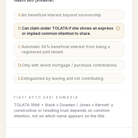
states her position?
A
.
No beneficial interest beyond survivorship.
B
.
Can claim under TOLATA if she shows an express
or implied common intention to share.
C
.
Automatic 50% beneficial interest from being a
registered joint tenant.
D
.
Only with direct mortgage / purchase contributions.
E
.
Extinguished by leaving and not contributing.
ΓΙΑΤΊ ΑΥΤΌ ΈΧΕΙ ΣΗΜΑΣΊΑ
TOLATA 1996 + Stack v Dowden / Jones v Kernott: a
constructive or resulting trust depends on common
intention, not on which name appears on the title.