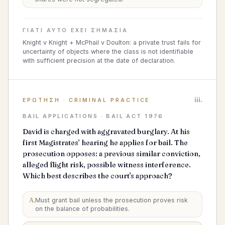
ΓΙΑΤΊ ΑΥΤΌ ΈΧΕΙ ΣΗΜΑΣΊΑ
Knight v Knight + McPhail v Doulton: a private trust fails for
uncertainty of objects where the class is not identifiable
with sufficient precision at the date of declaration.
iii.
ΕΡΏΤΗΣΗ
·
CRIMINAL PRACTICE
BAIL APPLICATIONS · BAIL ACT 1976
David is charged with aggravated burglary. At his
first Magistrates’ hearing he applies for bail. The
prosecution opposes: a previous similar conviction,
alleged flight risk, possible witness interference.
Which best describes the court's approach?
A
.
Must grant bail unless the prosecution proves risk
on the balance of probabilities.