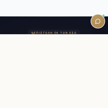
ΕΠΙΣΤΟΛΉ ΕΚ ΤΩΝ ΈΣΩ
Μείνετε κοντά στο ταξίδι σας στο
SQE.
Ευφυΐα για τις εξετάσεις, στρατηγικές μελέτης και
αθόρυβες ενημερώσεις προγράμματος σπουδών —
γραμμένες από καταρτισμένους καθηγητές.
Πεντάλεπτες αναγνώσεις. Χωρίς ανεπιθύμητο
περιεχόμενο.
Newsletter:
Subscribe