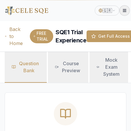
CELE SQE
🇬🇷
Back
SQE1 Trial
FREE
to
Get Full Access
TRIAL
Experience
Home
Mock
Question
Course
Exam
Bank
Preview
System