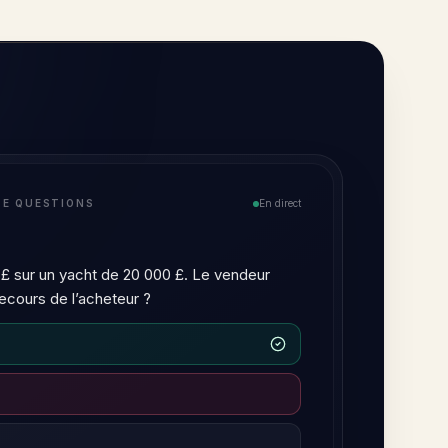
TEUR IA
En direct
a négligence et le manquement à
de responsabilité délictuelle, mais ils
gence découle d'une obligation de
on law ; le manquement à une
 obligation imposée par la loi.