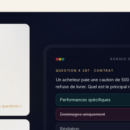
yle FLK
TU
A
Expliquez la différence entre l
une obligation légale.
Les deux constituent des types 
diffèrent à trois égards :
1. Source du droit
—
la négli
diligence prévue par la comm
le tuteur IA
obligation légale découle d’une