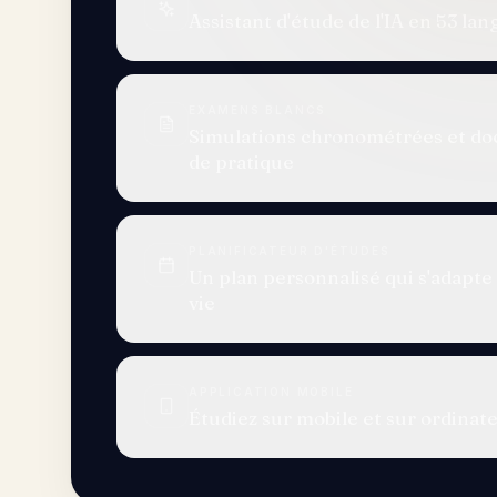
EXAMENS BLANCS
Simulations chronométrées et d
de pratique
PLANIFICATEUR D'ÉTUDES
Un plan personnalisé qui s'adapte 
vie
APPLICATION MOBILE
Étudiez sur mobile et sur ordinat