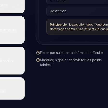
2. Défenses
—
la négligence
ocuments
+ 50 langues supplémentaires
EN
ZH
日
à votre
Des explications étape par étape pendant
que vous révisez
À utiliser avec la spécification d'évaluation
SRA
eur