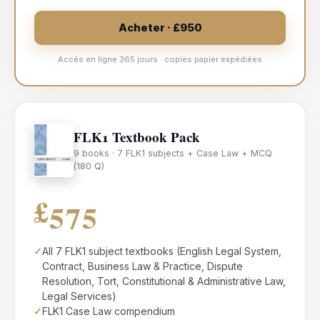
Acheter · £950
Accès en ligne 365 jours · copies papier expédiées
FLK1 Textbook Pack
9 books · 7 FLK1 subjects + Case Law + MCQ
(180 Q)
£575
✓
All 7 FLK1 subject textbooks (English Legal System,
Contract, Business Law & Practice, Dispute
Resolution, Tort, Constitutional & Administrative Law,
Legal Services)
✓
FLK1 Case Law compendium