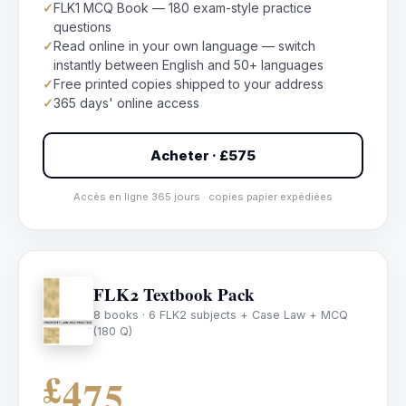
✓
FLK1 MCQ Book — 180 exam-style practice
questions
✓
Read online in your own language — switch
instantly between English and 50+ languages
✓
Free printed copies shipped to your address
✓
365 days' online access
Acheter · £575
Accès en ligne 365 jours · copies papier expédiées
FLK2 Textbook Pack
8 books · 6 FLK2 subjects + Case Law + MCQ
(180 Q)
£475