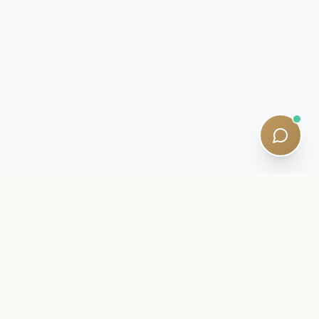
LETTRE D'INITIÉ
Restez proche de votre parcours
SQE.
Intelligence d'examen, stratégies d'étude et mises à jour