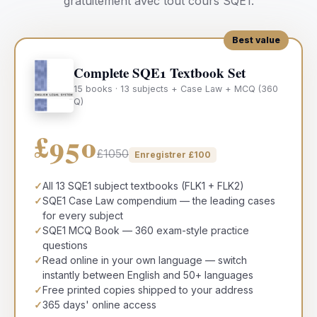
gratuitement avec tout cours SQE1.
Best value
Complete SQE1 Textbook Set
15 books · 13 subjects + Case Law + MCQ (360
Q)
£950
£1050
Enregistrer
£
100
✓
All 13 SQE1 subject textbooks (FLK1 + FLK2)
✓
SQE1 Case Law compendium — the leading cases
for every subject
✓
SQE1 MCQ Book — 360 exam-style practice
questions
✓
Read online in your own language — switch
instantly between English and 50+ languages
✓
Free printed copies shipped to your address
✓
365 days' online access