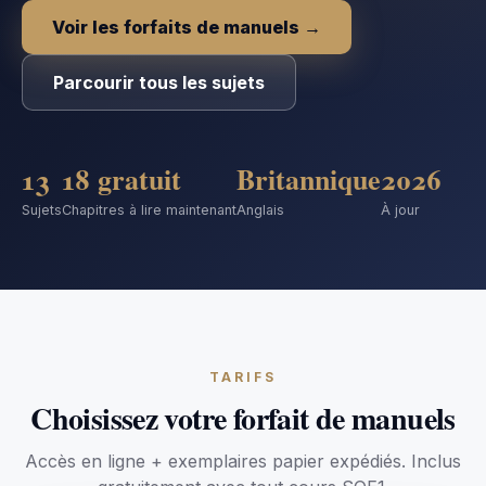
Voir les forfaits de manuels
→
Parcourir tous les sujets
13
18 gratuit
Britannique
2026
Sujets
Chapitres à lire maintenant
Anglais
À jour
TARIFS
Choisissez votre forfait de manuels
Accès en ligne + exemplaires papier expédiés. Inclus