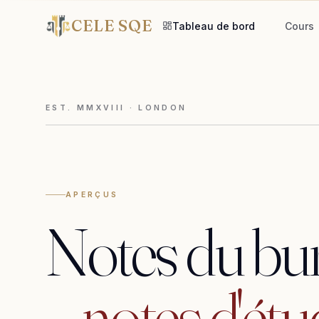
CELE SQE
Tableau de bord
Cours
EST. MMXVIII · LONDON
APERÇUS
Notes
du
bu
notes
d'étu