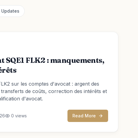
 Updates
at SQE1 FLK2 : manquements,
érêts
LK2 sur les comptes d'avocat : argent des
 transferts de coûts, correction des intérêts et
lification d'avocat.
026
0
views
Read More