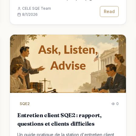
FLK2 raisonnable et semaines de récupération
CELE SQE Team
intégrées.
Read
8/1/2026
SQE2
0
Entretien client SQE2 : rapport,
questions et clients difficiles
Un guide pratique de la station d'entretien client