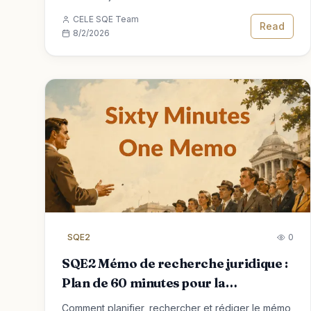
uniquement ce qui a réellement échoué.
CELE SQE Team
Read
8/2/2026
SQE2
0
SQE2 Mémo de recherche juridique :
Plan de 60 minutes pour la
qualification d'avocat
Comment planifier, rechercher et rédiger le mémo