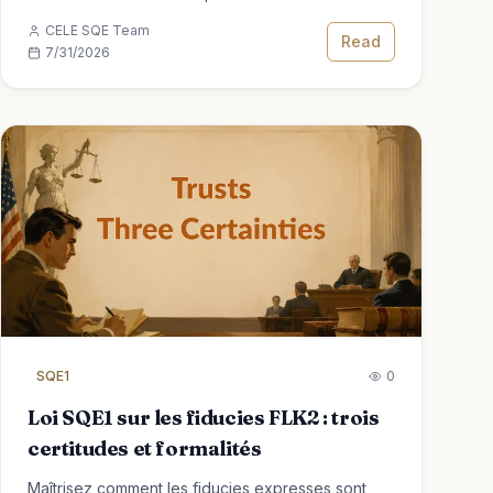
FLK1 et FLK2 les notes le jour de l'examen.
CELE SQE Team
Read
7/31/2026
SQE1
0
Loi SQE1 sur les fiducies FLK2 : trois
certitudes et formalités
Maîtrisez comment les fiducies expresses sont