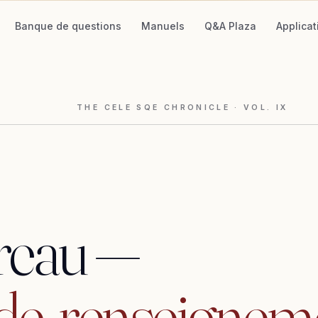
Banque de questions
Manuels
Q&A Plaza
Applicat
THE CELE SQE CHRONICLE
· VOL.
IX
reau
—
de,
renseignem