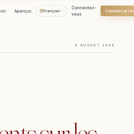
Connectez-
ion
Aperçus
Français
Commencer l'ess
vous
6
AUGUST
2026
ents
sur
les