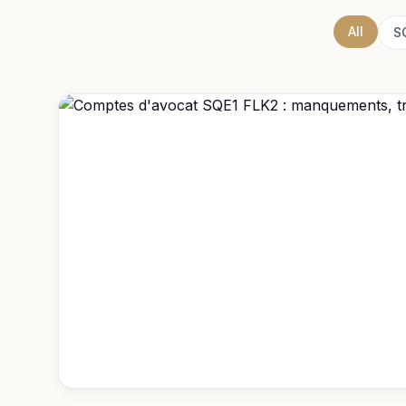
All
S