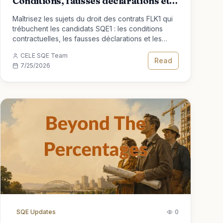
Conditions, fausses déclarations et
contraintes
Maîtrisez les sujets du droit des contrats FLK1 qui
trébuchent les candidats SQE1 : les conditions
contractuelles, les fausses déclarations et les
facteurs viciants que les examinateurs aiment
CELE SQE Team
tester.
Read
7/25/2026
SQE Updates
0