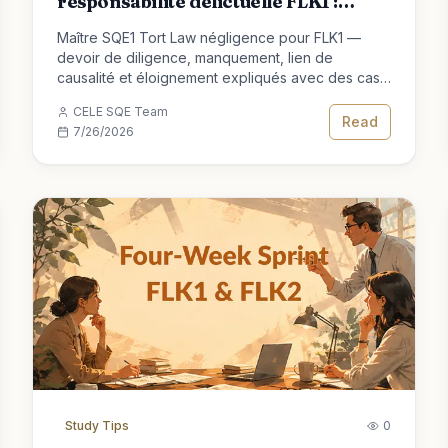
responsabilité délictuelle FLK1 :
obligation, manquement et lien de
Maître SQE1 Tort Law négligence pour FLK1 —
causalité
devoir de diligence, manquement, lien de
causalité et éloignement expliqués avec des cas
et des tactiques d'examen pour la qualification
CELE SQE Team
d'avocat.
Read
7/26/2026
Study Tips
0