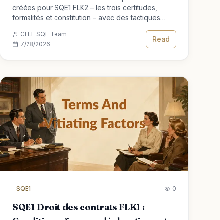
créées pour SQE1 FLK2 – les trois certitudes,
formalités et constitution – avec des tactiques
d'examen pratiques qui collent.
CELE SQE Team
Read
7/28/2026
SQE1
0
SQE1 Droit des contrats FLK1 :