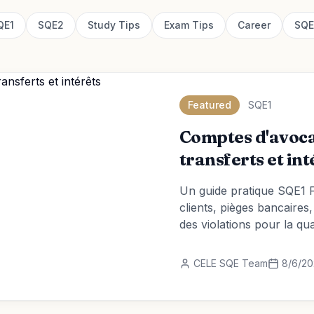
QE1
SQE2
Study Tips
Exam Tips
Career
SQE
Featured
SQE1
Comptes d'avoc
transferts et int
Un guide pratique SQE1 F
clients, pièges bancaires,
des violations pour la qua
CELE SQE Team
8/6/2