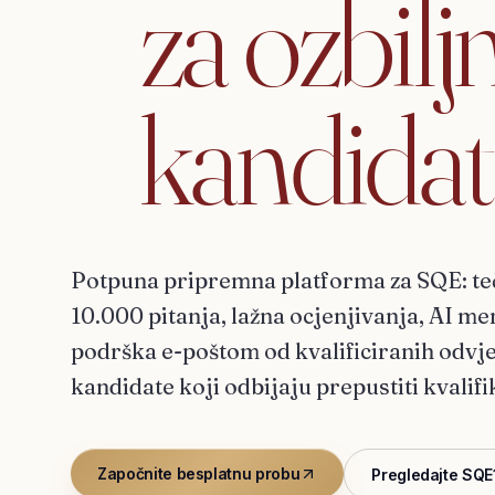
za
ozbilj
kandidat
Potpuna pripremna platforma za SQE: te
10.000 pitanja, lažna ocjenjivanja, AI men
podrška e-poštom od kvalificiranih odvj
kandidate koji odbijaju prepustiti kvalifi
Započnite besplatnu probu
Pregledajte SQE