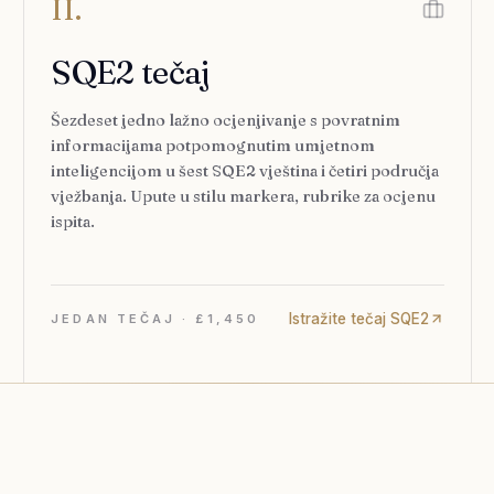
II.
SQE2 tečaj
Šezdeset jedno lažno ocjenjivanje s povratnim
informacijama potpomognutim umjetnom
inteligencijom u šest SQE2 vještina i četiri područja
vježbanja. Upute u stilu markera, rubrike za ocjenu
ispita.
Istražite tečaj SQE2
JEDAN TEČAJ · £1,450