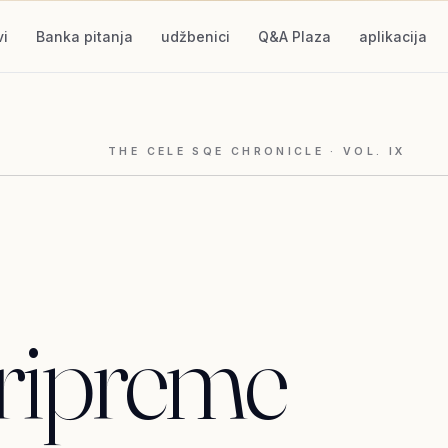
vi
Banka pitanja
udžbenici
Q&A Plaza
aplikacija
THE CELE SQE CHRONICLE · VOL.
IX
ripreme