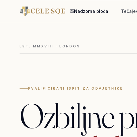
CELE SQE
Nadzorna ploča
Tečaje
EST. MMXVIII · LONDON
KVALIFICIRANI ISPIT ZA ODVJETNIKE
Ozbiljne
p