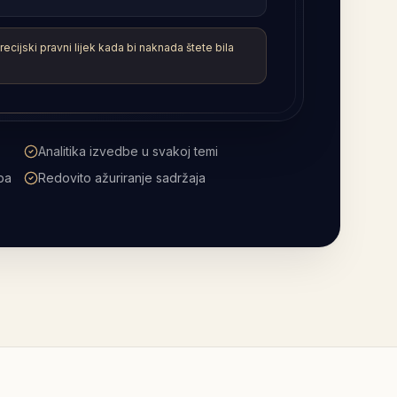
e
Pomoć pri prevođenju pravnog engleskog
na druge jezike
Dostupno kad god ste prijavljeni