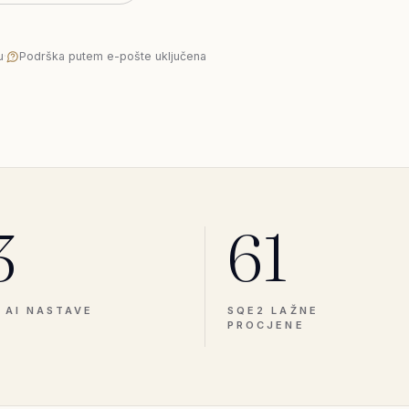
u
·
Podrška putem e-pošte uključena
3
61
I AI NASTAVE
SQE2 LAŽNE
PROCJENE