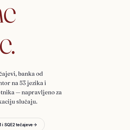
ne
e.
čajevi, banka od
tor na 53 jezika i
etnika — napravljeno za
kaciju slučaju.
1 i SQE2 tečajeve