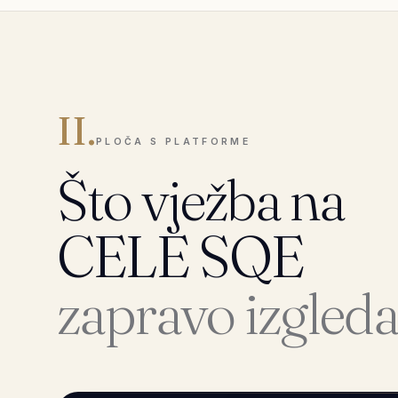
II.
PLOČA S PLATFORME
Što vježba na
CELE SQE
zapravo izgleda