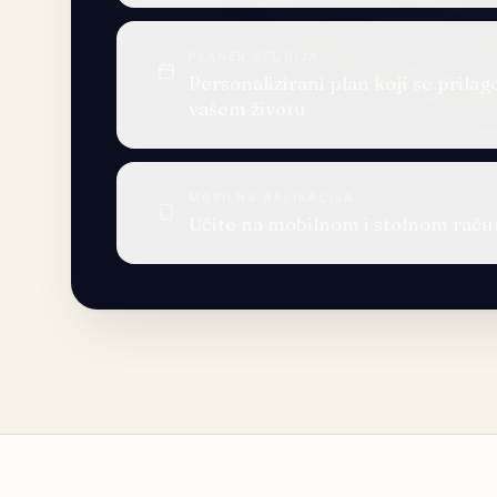
PLANER STUDIJA
Personalizirani plan koji se prila
vašem životu
MOBILNA APLIKACIJA
Učite na mobilnom i stolnom raču