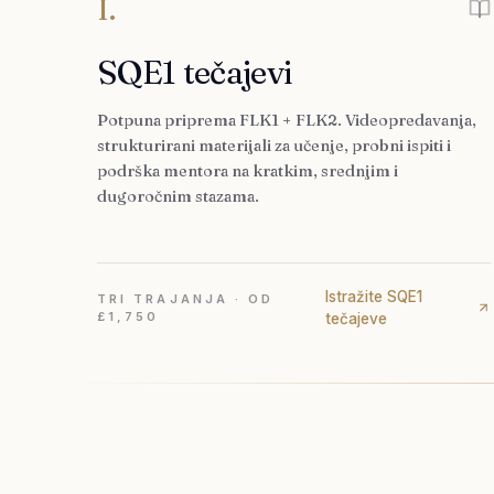
I.
SQE1 tečajevi
Potpuna priprema FLK1 + FLK2. Videopredavanja,
strukturirani materijali za učenje, probni ispiti i
podrška mentora na kratkim, srednjim i
dugoročnim stazama.
Istražite SQE1
TRI TRAJANJA · OD
£1,750
tečajeve