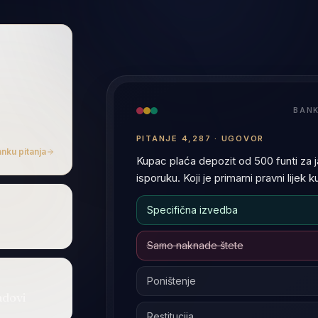
AI
A
Objasnite razliku između nemar
Obje su vrste deliktne odgovorno
1. Izvor carine
—
nemar proiz
povreda zakonske dužnosti pro
jte AI Tutor
2. Obrane
—
doprinosni nemar 
+ još 50 jezika
EN
ZH
日
adovi