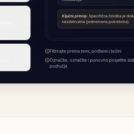
gođava
Objašnjenja korak po korak dok ponavljat
Koristite uz specifikaciju procjene SRA
nalu