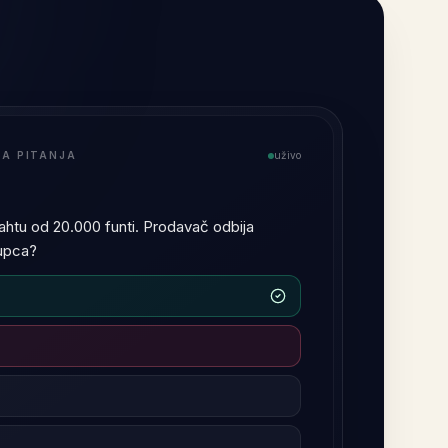
 UČITELJ
uživo
a i povrede zakonske obveze.
sti, ali se razlikuju u tri aspekta:
lazi iz općepravne obveze brige;
izlazi iz dužnosti nametnute statutom.
djeluje drugačije...