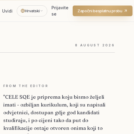
Prijavite
Uvidi
Hrvatski
Započni besplatnu probu
se
8
AUGUST
2026
FROM THE EDITOR
"CELE SQE je priprema koju bismo željeli
imati - ozbiljan kurikulum, koji su napisali
odvjetnici, dostupan gdje god kandidati
studiraju, i po cijeni tako da put do
kvalifikacije ostaje otvoren onima koji to