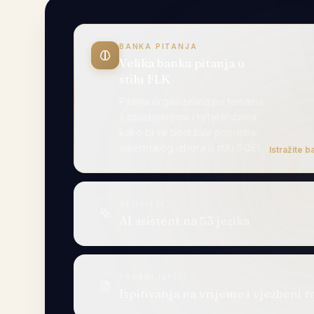
BANKA PITANJA
Velika banka pitanja u stilu FLK
AI UČITELJ
AI asistent na 53 jezika
Isproba
PROBNI ISPITI
Ispitivanja na vrijeme i vježbeni r