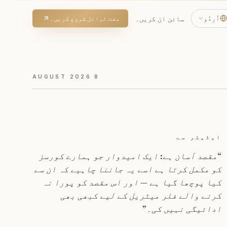
اُردُو
سائن ان کریں۔
مفت ٹرائل شروع کریں۔
AUGUST
2026
8
ایڈیٹر سے
“
مقصد آسان ہے: ایک امیدوار جو ہمارے کورسز
کو مکمل کرتا ہے اسے یہ جاننا چاہیے کہ ان سے
کیا پوچھا گیا ہے — اور اس مقصد کو پورا نہ
کرنے والے فلر میٹریل کے لیے کبھی بھی
ادائیگی نہیں کی۔
”