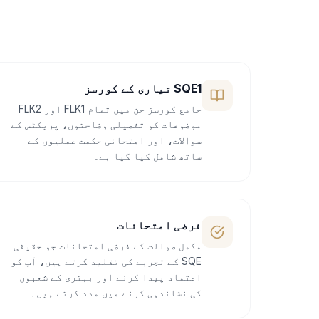
SQE1 تیاری کے کورسز
جامع کورسز جن میں تمام FLK1 اور FLK2
موضوعات کو تفصیلی وضاحتوں، پریکٹس کے
سوالات، اور امتحانی حکمت عملیوں کے
ساتھ شامل کیا گیا ہے۔
فرضی امتحانات
مکمل طوالت کے فرضی امتحانات جو حقیقی
SQE کے تجربے کی تقلید کرتے ہیں، آپ کو
اعتماد پیدا کرنے اور بہتری کے شعبوں
کی نشاندہی کرنے میں مدد کرتے ہیں۔