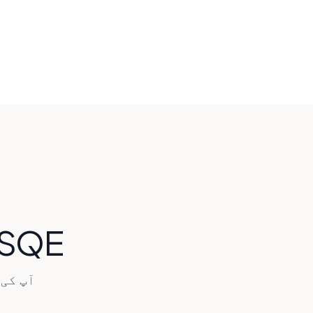
CELE SQE کی
آپ کی SQE کی تیاری کے لیے ہمیں صحیح انتخاب کیا بناتا