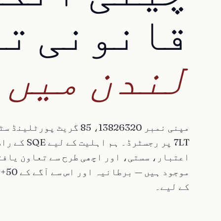
قانونی
تع
لندن
میں
7LT پر رجسٹرڈ۔ ہم 
اعتبار، سستی، اور اچھی طرح سے تعاون یافت
موجو
کے لیے۔