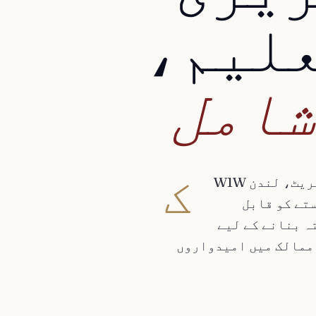
لیم،
شامل
ک
مپنی نمبر 13826320، 85 گریٹ پورٹلینڈ سٹریٹ، لندن W1W
اہلیت کے لیے SQE کے راستے کو قابل
ہ بنانے کے لیے
د ہیں — برطانیہ اور اس سے آگے کے 50+ ممالک میں امیدواروں