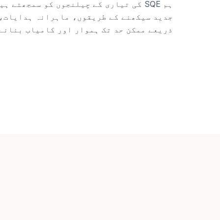
ہم SQE کی تیاری کے چیلنجوں کو سمجھتے 
جدید سیکھنے کے طریقوں، ماہرانہ ہدایات، 
ذریعے ممکن حد تک ہموار اور کامیاب بنانے 