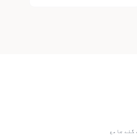
ے گئے جامع