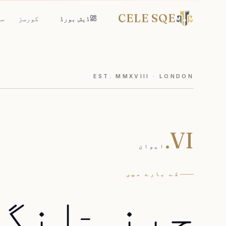
CELE SQE
ڈیش بورڈ
کورسز
سو
EST. MMXVIII · LONDON
VI.
ایوان
کے بارے میں
چینی-انگ