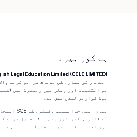
ہم کون ہیں۔
lish Legal Education Limited (CELE LIMITED)
امتحان کی تیاری کی خدمات فراہم کرنے والا
ہیڈ کوارٹر لندن میں ہے۔
ہمارا مشن خواہ
کے قانونی کیریئرز میں سبقت حاصل کرنے کے
اور اعتماد کے ساتھ بااختیار بنانا ہے۔