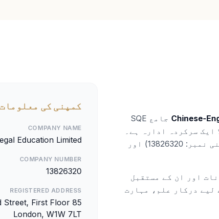
کمپنی کی معلومات
Chinese-Eng
جامع SQE
COMPANY NAME
 ایک سرکردہ ادارہ ہے۔
egal Education Limited
ہم انگلینڈ اور ویلز میں رجسٹرڈ ہیں (کمپنی نمبر: 13826320) اور
COMPANY NUMBER
13826320
شمند وکیلوں کو SQE امتحانات اور ان کے مستقبل
 لیے درکار علم، مہارت
REGISTERED ADDRESS