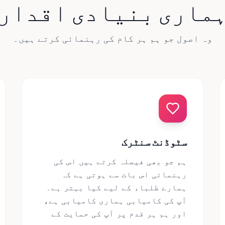
ماری بنیادی اقدار
وہ اصول جو ہم ہر کام کی رہنمائی کرتے ہیں۔
سٹوڈنٹ سنٹرک
ہم جو بھی فیصلہ کرتے ہیں اس کی
رہنمائی اس بات سے ہوتی ہے کہ
ہمارے طلباء کے لیے کیا بہتر ہے۔
آپ کی کامیابی ہماری کامیابی ہے،
اور ہم ہر قدم پر آپ کی حمایت کے