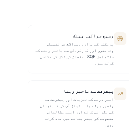
وسیع سوالیہ بینک
پریکٹس کے ہزاروں سوالات جو تفصیلی
وضاحتوں اور کارکردگی سے باخبر رہنے کے
ساتھ اصل SQE امتحان کی شکل کی عکاسی
کرتے ہیں۔
پیشرفت سے باخبر رہنا
اعلی درجے کے تجزیات اور پیشرفت سے
باخبر رہنے والے ٹولز آپ کی کارکردگی
کی نگرانی کرنے اور اپنے مطالعاتی
منصوبے کو بہتر بنانے میں مدد کرتے
ہیں۔