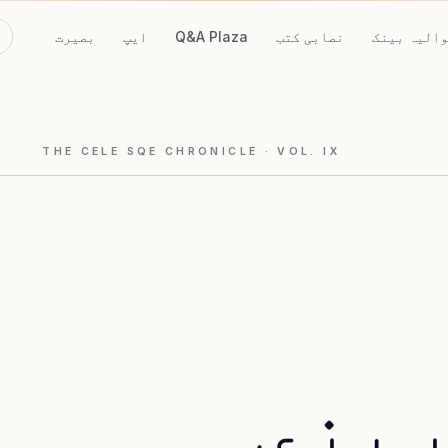
الیہ بینک
نصابی کتب
Q&A Plaza
ایپ
بصیرت
THE CELE SQE CHRONICLE
· VOL.
IX
ریزی