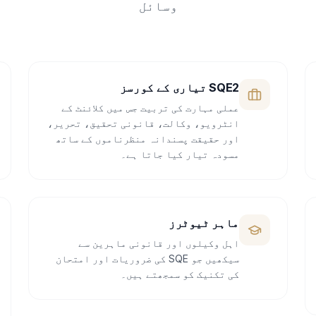
وسائل
SQE2 تیاری کے کورسز
عملی مہارت کی تربیت جس میں کلائنٹ کے
انٹرویو، وکالت، قانونی تحقیق، تحریر،
اور حقیقت پسندانہ منظرناموں کے ساتھ
مسودہ تیار کیا جاتا ہے۔
ماہر ٹیوٹرز
اہل وکیلوں اور قانونی ماہرین سے
سیکھیں جو SQE کی ضروریات اور امتحان
کی تکنیک کو سمجھتے ہیں۔