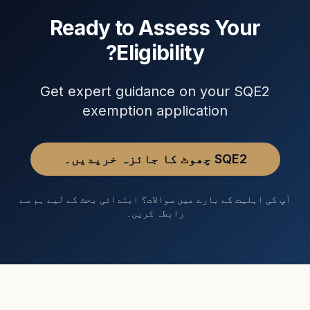
Ready to Assess Your
Eligibility?
Get expert guidance on your SQE2
exemption application
SQE2 چھوٹ کا جائزہ خریدیں۔
آپ کی اہلیت کے بارے میں سوالات؟ ابتدائی بحث کے لیے ہم سے
رابطہ کریں۔