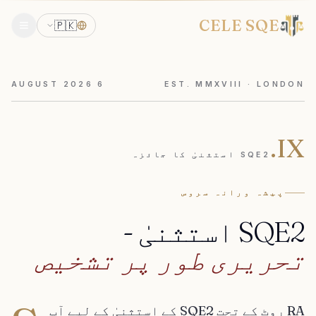
CELE SQE
🇵🇰
AUGUST
2026
6
EST. MMXVIII · LONDON
IX.
SQE2 استثنیٰ کا جائزہ
پیشہ ورانہ سروس
SQE2
استثنیٰ
-
تحریری
طور
پر
تشخیص
RA روٹ کے تحت SQE2 کے استثنیٰ کے لیے آپ