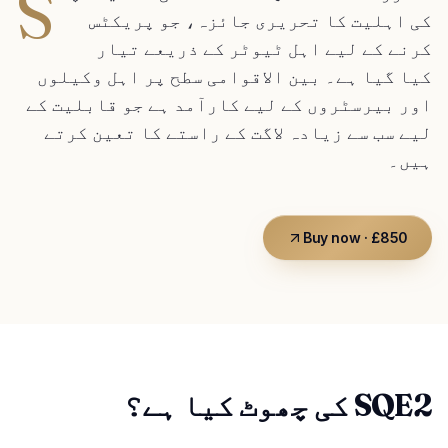
S
کی اہلیت کا تحریری جائزہ، جو پریکٹس
کرنے کے لیے اہل ٹیوٹر کے ذریعے تیار
کیا گیا ہے۔ بین الاقوامی سطح پر اہل وکیلوں
اور بیرسٹروں کے لیے کارآمد ہے جو قابلیت کے
لیے سب سے زیادہ لاگت کے راستے کا تعین کرتے
ہیں۔
Buy now · £850
SQE2 کی چھوٹ کیا ہے؟