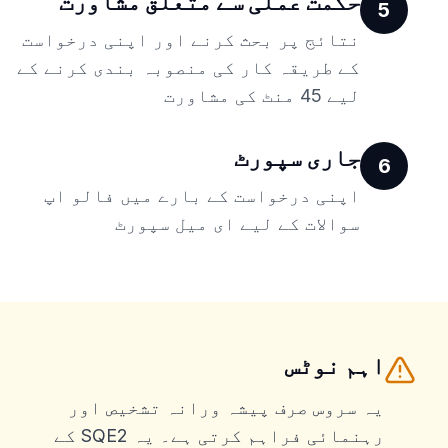
حکمت عملی سے متعلق مشاورت
5
نتائج پر بحث کرنے اور اپنی درخواست
کے طریقہ کار کی منصوبہ بندی کرنے کے
لیے 45 منٹ کی مشاورت
جاری سپورٹ
6
اپنی درخواست کے بارے میں فالو اپ
سوالات کے لیے ای میل سپورٹ
اہم نوٹس
یہ سروس صرف پیشہ ورانہ تشخیص اور
رہنمائی فراہم کرتی ہے۔ یہ SQE2 کے