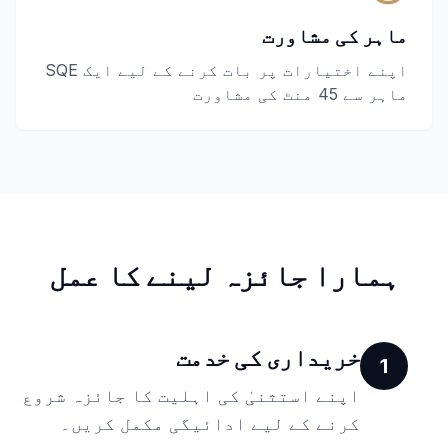
ماہر کی مشاورت
اپنے اختیارات پر بات کرنے کے لیے ایک SQE
ماہر سے 45 منٹ کی مشاورت
ہمارا جائزہ لینے کا عمل
خریداری کی خدمت
1
اپنے استثنیٰ کی اہلیت کا جائزہ شروع
کرنے کے لیے ادائیگی مکمل کریں۔