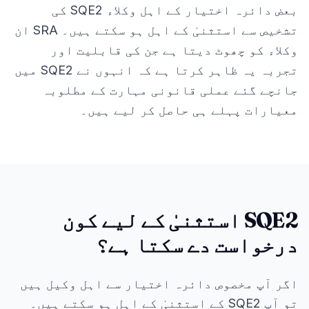
بعض دائرہ اختیار کے اہل وکلاء SQE2 کی
تشخیص سے استثنیٰ کے اہل ہو سکتے ہیں۔ SRA ان
وکلاء کو چھوٹ دیتا ہے جن کی قابلیت اور
تجربہ یہ ظاہر کرتا ہے کہ انہوں نے SQE2 میں
جانچے گئے عملی قانونی مہارت کے مطلوبہ
معیارات پہلے ہی حاصل کر لیے ہیں۔
SQE2 استثنیٰ کے لیے کون
درخواست دے سکتا ہے؟
اگر آپ مخصوص دائرہ اختیار سے اہل وکیل ہیں
تو آپ SQE2 کے استثنیٰ کے اہل ہو سکتے ہیں۔