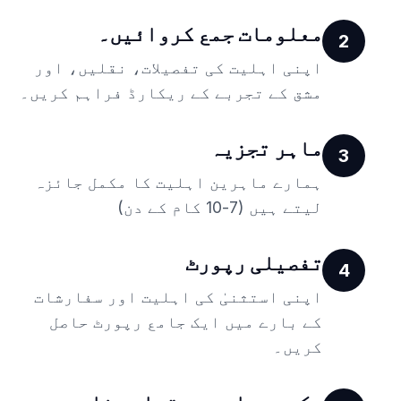
معلومات جمع کروائیں۔
2
اپنی اہلیت کی تفصیلات، نقلیں، اور
مشق کے تجربے کے ریکارڈ فراہم کریں۔
ماہر تجزیہ
3
ہمارے ماہرین اہلیت کا مکمل جائزہ
لیتے ہیں (7-10 کام کے دن)
تفصیلی رپورٹ
4
اپنی استثنیٰ کی اہلیت اور سفارشات
کے بارے میں ایک جامع رپورٹ حاصل
کریں۔