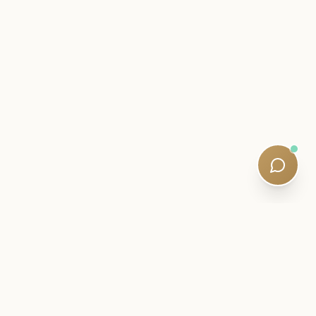
اندرونی خط
اپنے SQE سفر کے قریب رہیں۔
امتحان کی ذہانت، مطالعہ کی حکمت عملی، اور خاموش