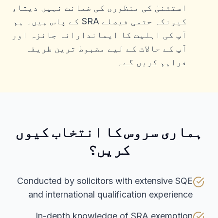
استثنیٰ کی منظوری کی ضمانت نہیں دیتا،
کیونکہ حتمی فیصلے SRA کے پاس ہیں۔ ہم
آپ کی اہلیت کا ایماندارانہ جائزہ اور
آپ کے حالات کے لیے مضبوط ترین طریقہ
فراہم کریں گے۔
ہماری سروس کا انتخاب کیوں
کریں؟
Conducted by solicitors with extensive SQE
and international qualification experience
In-depth knowledge of SRA exemption