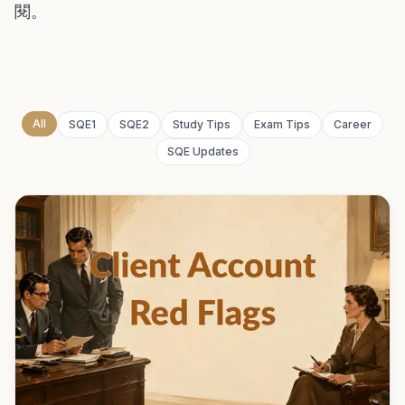
閱。
All
SQE1
SQE2
Study Tips
Exam Tips
Career
SQE Updates