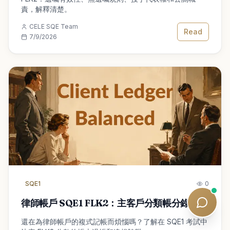
責，解釋清楚。
CELE SQE Team
Read
7/9/2026
SQE1
0
律師帳戶 SQE1 FLK2：主客戶分類帳分錄
還在為律師帳戶的複式記帳而煩惱嗎？了解在 SQE1 考試中