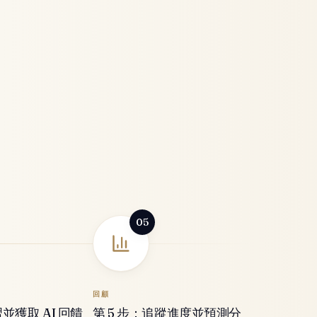
05
回顧
習並獲取 AI 回饋
第 5 步：追蹤進度並預測分