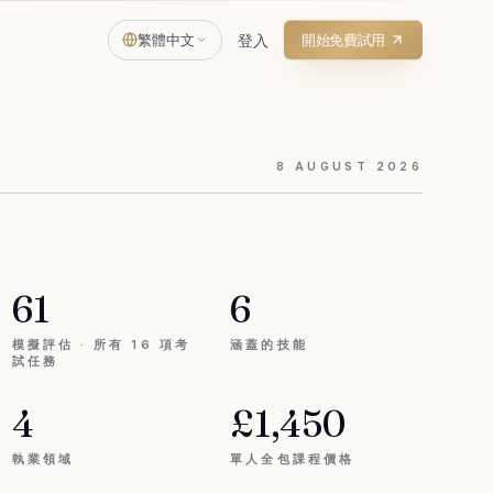
繁體中文
登入
開始免費試用
8
AUGUST
2026
61
6
模擬評估 · 所有 16 項考
涵蓋的技能
試任務
4
£1,450
執業領域
單人全包課程價格