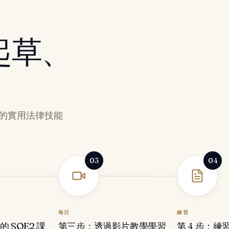
起草、
需的實用法律技能
03
04
每日
練習
 SQE2 課
第三步：透過影片教學學習
第 4 步：練