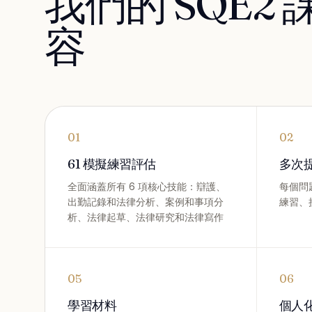
我們的 SQE2
容
01
02
61 模擬練習評估
多次
全面涵蓋所有 6 項核心技能：辯護、
每個問
出勤記錄和法律分析、案例和事項分
練習、
析、法律起草、法律研究和法律寫作
05
06
學習材料
個人