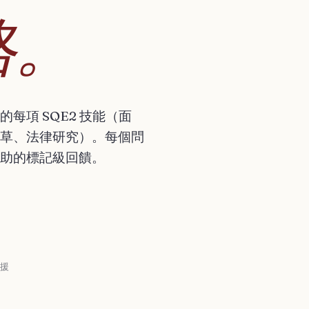
格。
每項 SQE2 技能（面
草、法律研究）。每個問
助的標記級回饋。
援