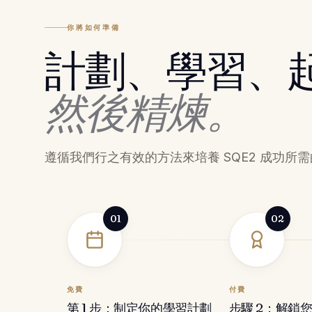
你將如何準備
計劃、學習、
然後精煉。
遵循我們行之有效的方法來培養 SQE2 成功所
01
02
免費
付費
第 1 步：制定你的學習計劃
步驟 2：解鎖您的