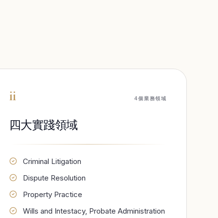
ii
4個業務領域
四大實踐領域
Criminal Litigation
Dispute Resolution
Property Practice
Wills and Intestacy, Probate Administration