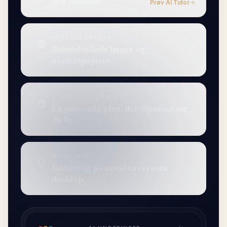
dine materialer.
Prøv AI Tutor
SPOTEKSAMENER
Tidsindstillede håner og
øvelsespapirer
STUDIEPLANLÆGGER
En personlig plan, der tilpasser sig
dit liv
MOBIL APP
Undersøg på mobil såvel som
desktop