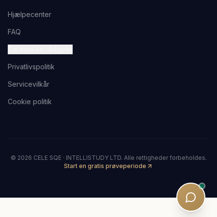
Hjælpecenter
FAQ
Tal med en rådgiver
Privatlivspolitik
Servicevilkår
Cookie politik
©
2026
CELE SQE · INTELLISTUDY LTD.
Alle rettigheder forbeholdes.
Start en gratis prøveperiode