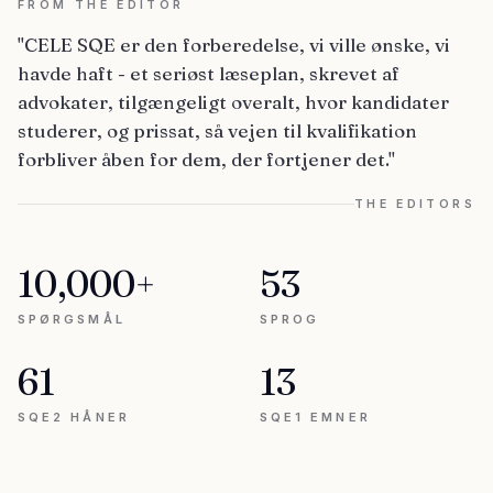
FROM THE EDITOR
"CELE SQE er den forberedelse, vi ville ønske, vi
havde haft - et seriøst læseplan, skrevet af
advokater, tilgængeligt overalt, hvor kandidater
studerer, og prissat, så vejen til kvalifikation
forbliver åben for dem, der fortjener det."
THE EDITORS
10,000+
53
SPØRGSMÅL
SPROG
61
13
SQE2 HÅNER
SQE1 EMNER