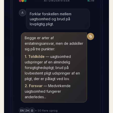
AI UNDERVISER
Live
A
Forklar forskellen mellem
uagtsomhed og brud på
lovpligtig pligt.
Begge er arter af
erstatningsansvar, men de adskiller
sig på tre punkter:
1. Toldkilde
—
uagtsomhed
udspringer af en almindelig
forsigtighedspligt; brud på
lovbestemt pligt udspringer af en
pligt, der er pålagt ved lov.
2. Forsvar
—
Medvirkende
uagtsomhed fungerer
anderledes...
+ 50 flere sprog
EN
ZH
日