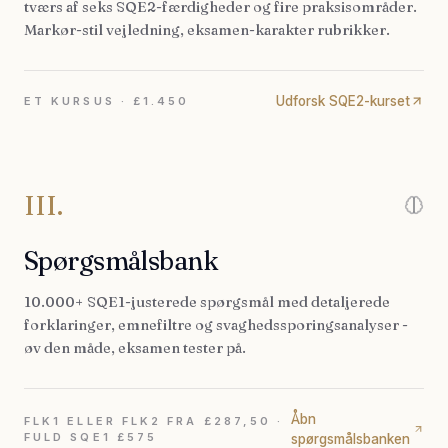
tværs af seks SQE2-færdigheder og fire praksisområder.
Markør-stil vejledning, eksamen-karakter rubrikker.
Udforsk SQE2-kurset
ET KURSUS · £1.450
III.
Spørgsmålsbank
10.000+ SQE1-justerede spørgsmål med detaljerede
forklaringer, emnefiltre og svaghedssporingsanalyser -
øv den måde, eksamen tester på.
Åbn
FLK1 ELLER FLK2 FRA £287,50 ·
FULD SQE1 £575
spørgsmålsbanken