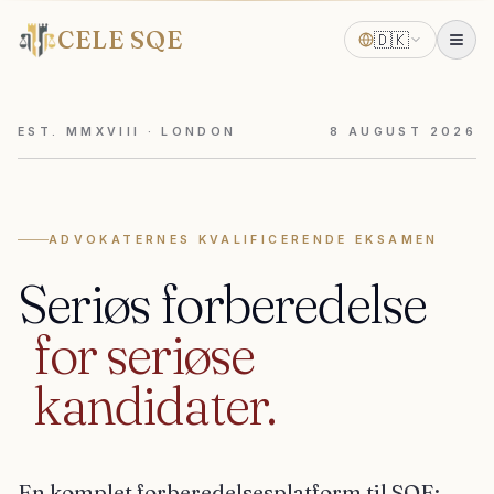
CELE SQE
🇩🇰
EST. MMXVIII · LONDON
8
AUGUST
2026
ADVOKATERNES KVALIFICERENDE EKSAMEN
Seriøs
forberedelse
for
seriøse
kandidater.
En komplet forberedelsesplatform til SQE: