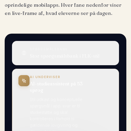
oprindelige mobilapps. Hver fane nedenfor viser
en live-frame af, hvad eleverne ser på dagen.
SPØRGSMÅLSBANK
Stor spørgsmålsbank i FLK-stil
AI UNDERVISER
AI-studieassistent på 53
sprog
Stil udkast og konceptuelle
spørgsmål i app; svar er til
studiestøtte og skal
kontrolleres i forhold til
gældende lovgivning og