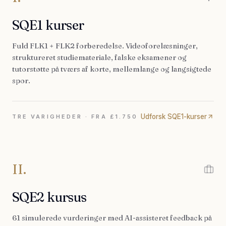
SQE1 kurser
Fuld FLK1 + FLK2 forberedelse. Videoforelæsninger,
struktureret studiemateriale, falske eksamener og
tutorstøtte på tværs af korte, mellemlange og langsigtede
spor.
Udforsk SQE1-kurser
TRE VARIGHEDER · FRA £1.750
II.
SQE2 kursus
61 simulerede vurderinger med AI-assisteret feedback på