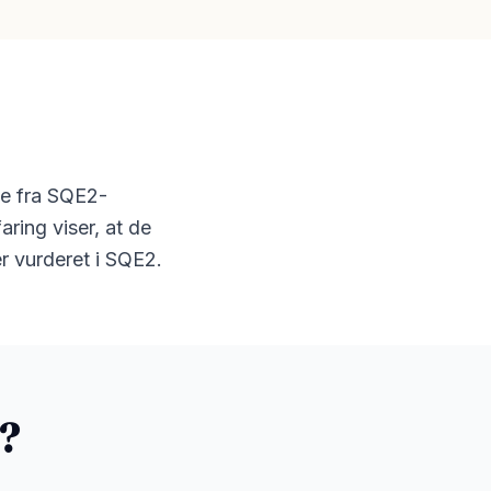
lse fra SQE2-
aring viser, at de
r vurderet i SQE2.
?