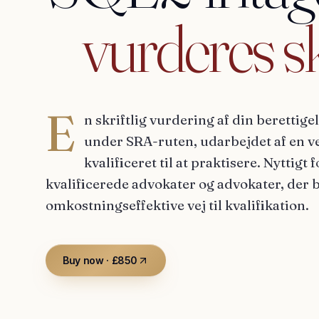
vurderes
sk
E
n skriftlig vurdering af din berettige
under SRA-ruten, udarbejdet af en ve
kvalificeret til at praktisere. Nyttigt 
kvalificerede advokater og advokater, de
omkostningseffektive vej til kvalifikation.
Buy now · £850