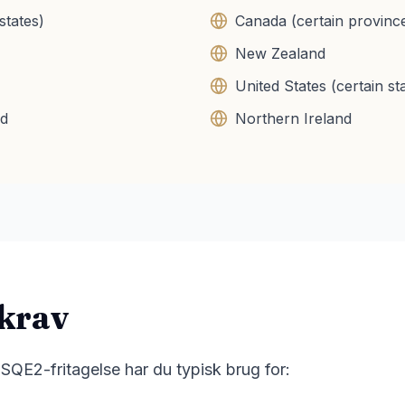
states)
Canada (certain provinc
New Zealand
United States (certain st
nd
Northern Ireland
skrav
il SQE2-fritagelse har du typisk brug for: