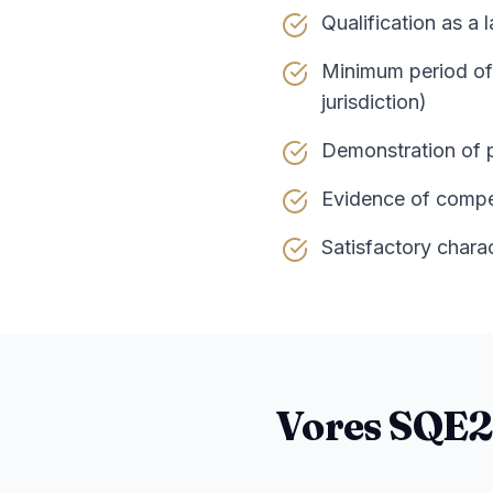
Qualification as a l
Minimum period of 
jurisdiction)
Demonstration of p
Evidence of compet
Satisfactory chara
Vores SQE2