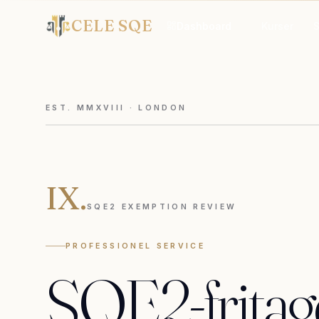
CELE SQE
Dashboard
Kurser
EST. MMXVIII · LONDON
IX.
SQE2 EXEMPTION REVIEW
PROFESSIONEL SERVICE
SQE2-fritag