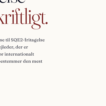
riftligt.
lse til SQE2-fritagelse
jleder, der er
for internationalt
r bestemmer den mest