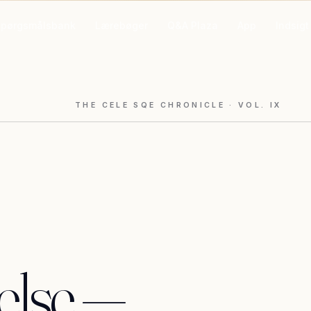
Spørgsmålsbank
Lærebøger
Q&A Plaza
App
Indsigt
THE CELE SQE CHRONICLE
· VOL.
IX
else
—