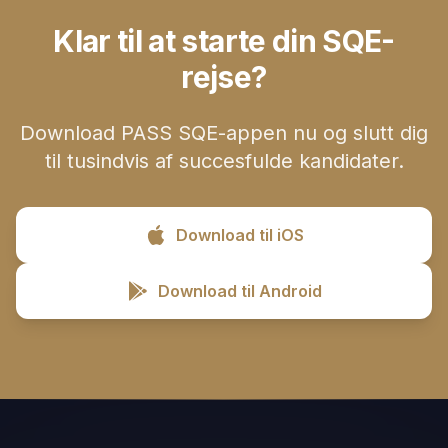
Klar til at starte din SQE-
rejse?
Download PASS SQE-appen nu og slutt dig
til tusindvis af succesfulde kandidater.
Download til iOS
Download til Android