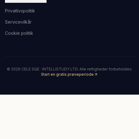
Privatlivspolitik
Servicevilkår
Cookie politik
©
2026
CELE SQE · INTELLISTUDY LTD.
Alle rettigheder forbeholdes.
Start en gratis prøveperiode