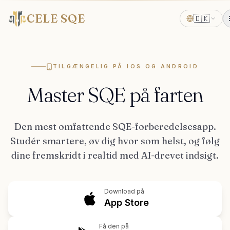
CELE SQE
🇩🇰
TILGÆNGELIG PÅ IOS OG ANDROID
Master SQE på farten
Den mest omfattende SQE-forberedelsesapp.
Studér smartere, øv dig hvor som helst, og følg
dine fremskridt i realtid med AI-drevet indsigt.
Download på
App Store
Få den på