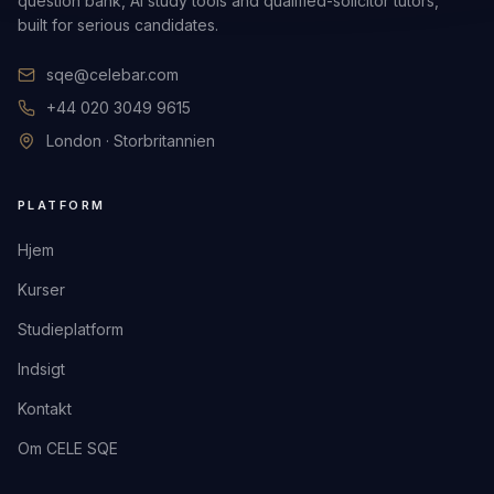
question bank, AI study tools and qualified-solicitor tutors,
built for serious candidates.
sqe@celebar.com
+44 020 3049 9615
London · Storbritannien
PLATFORM
Hjem
Kurser
Studieplatform
Indsigt
Kontakt
Om CELE SQE