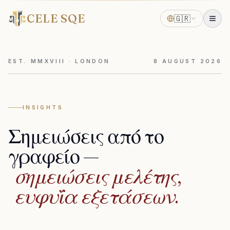
CELE SQE
🇬🇷
EST. MMXVIII · LONDON
8
AUGUST
2026
INSIGHTS
Σημειώσεις
από
το
γραφείο
—
σημειώσεις
μελέτης,
ευφυΐα
εξετάσεων.