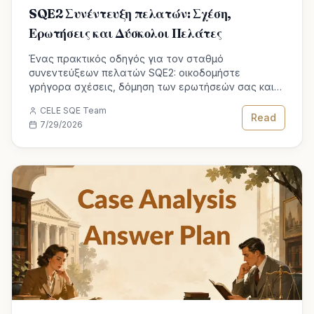
SQE2 Συνέντευξη πελατών: Σχέση,
Ερωτήσεις και Δύσκολοι Πελάτες
Ένας πρακτικός οδηγός για τον σταθμό
συνεντεύξεων πελατών SQE2: οικοδομήστε
γρήγορα σχέσεις, δόμηση των ερωτήσεών σας και
χειρισμός πελατών που κλαίνε, τρελαίνονται ή
CELE SQE Team
ζητούν εγγυήσεις.
Read
7/29/2026