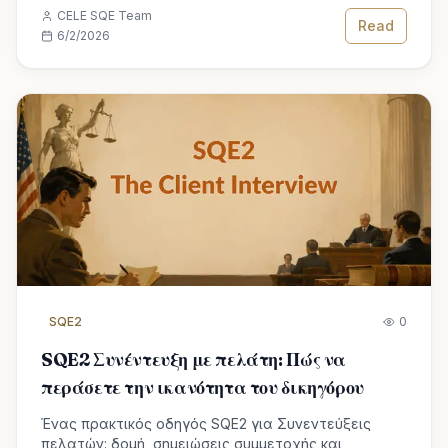
ένα καθαρό σημείωμα 60 λεπτών για την απόκτηση
CELE SQE Team
προσόντων δικηγόρου.
Read
6/2/2026
SQE2
0
SQE2 Συνέντευξη με πελάτη: Πώς να
περάσετε την ικανότητα του δικηγόρου
Ένας πρακτικός οδηγός SQE2 για Συνεντεύξεις
πελατών: δομή, σημειώσεις συμμετοχής και